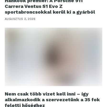
Hankook premier: A Porsche 911
Carrera Ventus S1 Evo Z
sportabroncsokkal kerül ki a gyárból
AUGUSZTUS 3, 2026
Nem csak több vizet kell inni – így
alkalmazkodik a szervezetünk a 35 fok
feletti hőséghez