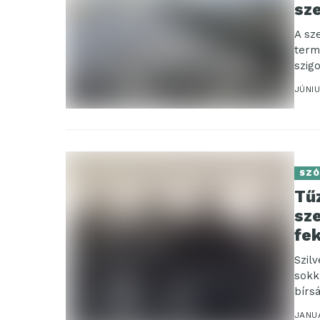
sze
A sz
term
szig
évtiz
JÚNIU
SZÓ
Tűz
sze
fe
Szil
sokk
bírs
JANU