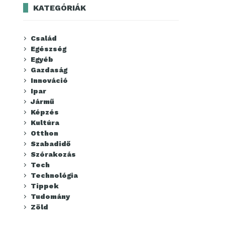
KATEGÓRIÁK
Család
Egészség
Egyéb
Gazdaság
Innováció
Ipar
Jármű
Képzés
Kultúra
Otthon
Szabadidő
Szórakozás
Tech
Technológia
Tippek
Tudomány
Zöld