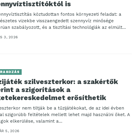
nnyvíztisztítóktól is
ennyvíztisztítás köztudottan fontos környezeti feladat: a
észetes vizekbe visszaengedett szennyvíz minősége
orúan szabályozott, és a tisztítási technológiák az elmúlt
edek alatt sokat...
S 3, 2026
RAKOZÁS
ijáték szilveszterkor: a szakértők
rint a szigorítások a
ketekereskedelmet erősíthetik
veszterkor nem tiltják be a tűzijátékokat, de az idei évben
al szigorúbb feltételek mellett lehet majd használni őket. A
ágok elkerülése, valamint a...
ÁR 5, 2026