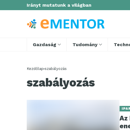
Irányt mutatunk a világban
Gazdaság
Tudomány
Techno
Kezdőlap
szabályozás
szabályozás
IPA
Az 
en