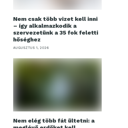
Nem csak több vizet kell inni
– így alkalmazkodik a
szervezetünk a 35 fok feletti
hőséghez
AUGUSZTUS 1, 2026
Nem elég több fát ültetni: a
meglévő erdőket kell