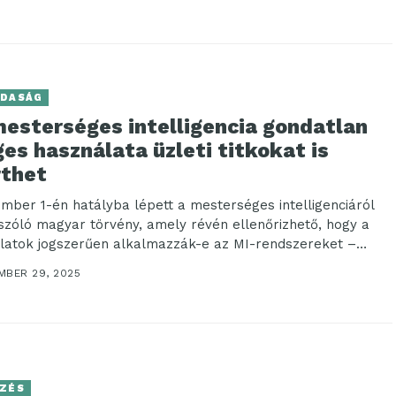
DASÁG
mesterséges intelligencia gondatlan
es használata üzleti titkokat is
rthet
mber 1-én hatályba lépett a mesterséges intelligenciáról
 szóló magyar törvény, amely révén ellenőrizhető, hogy a
alatok jogszerűen alkalmazzák-e az MI-rendszereket –
..
MBER 29, 2025
ZÉS