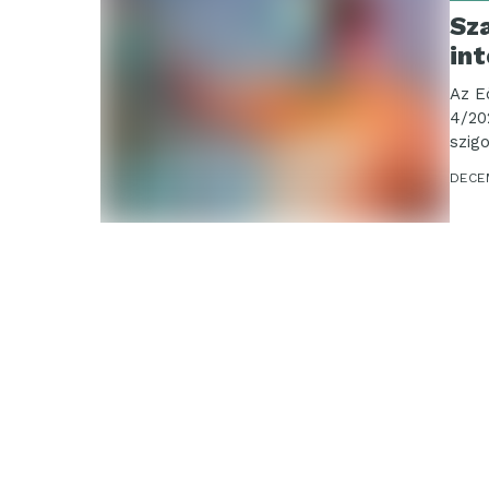
Sz
int
Az E
4/20
szig
DECE