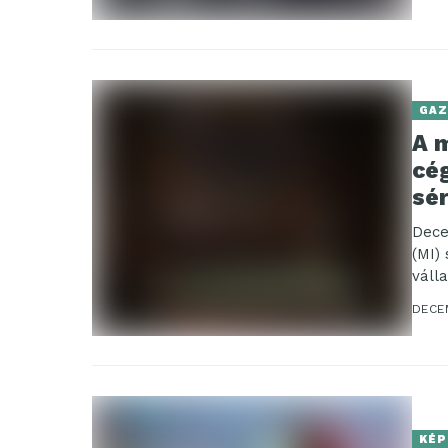
GAZ
A 
cég
sé
Dece
(MI)
váll
hívja.
DECE
KÉP