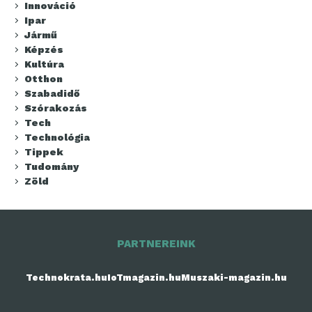
Innováció
Ipar
Jármű
Képzés
Kultúra
Otthon
Szabadidő
Szórakozás
Tech
Technológia
Tippek
Tudomány
Zöld
PARTNEREINK
Technokrata.hu
IoTmagazin.hu
Muszaki-magazin.hu