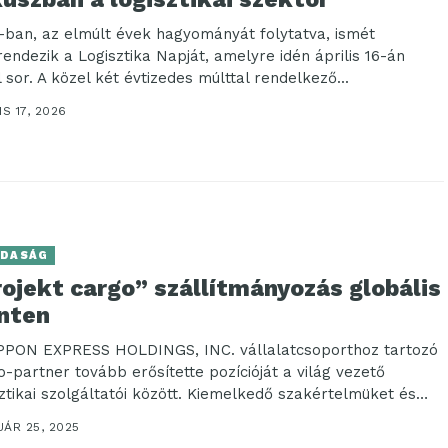
-ban, az elmúlt évek hagyományát folytatva, ismét
endezik a Logisztika Napját, amelyre idén április 16-án
 sor. A közel két évtizedes múlttal rendelkező...
IS 17, 2026
DASÁG
ojekt cargo” szállítmányozás globális
inten
PPON EXPRESS HOLDINGS, INC. vállalatcsoporthoz tartozó
o-partner tovább erősítette pozícióját a világ vezető
sztikai szolgáltatói között. Kiemelkedő szakértelmüket és
vatív megközelítésüket számos...
UÁR 25, 2025