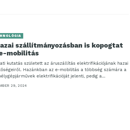
HNOLÓGIA
hazai szállítmányozásban is kopogtat
 e-mobilitás
ti kutatás született az áruszállítás elektrifikációjának hazai
tőségeiről. Hazánkban az e-mobilitás a többség számára a
élygépjárművek elektrifikációját jelenti, pedig a
ítmányozás területén is...
MBER 29, 2024