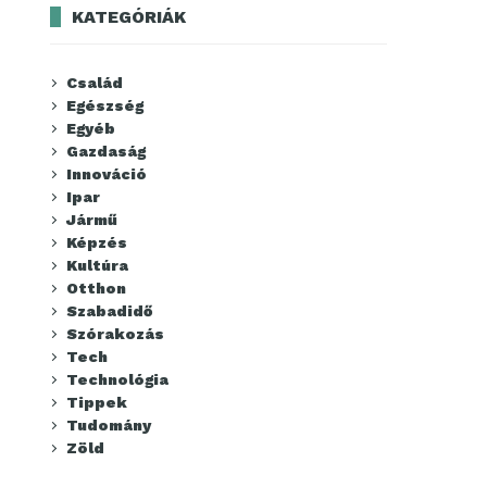
KATEGÓRIÁK
Család
Egészség
Egyéb
Gazdaság
Innováció
Ipar
Jármű
Képzés
Kultúra
Otthon
Szabadidő
Szórakozás
Tech
Technológia
Tippek
Tudomány
Zöld