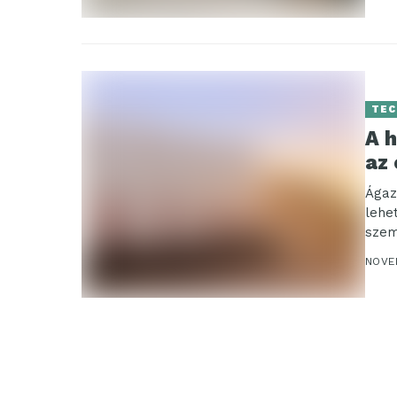
TEC
A 
az
Ágaza
lehe
szem
száll
NOVE