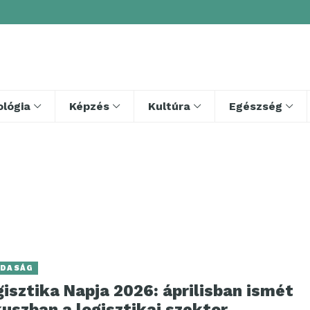
lógia
Képzés
Kultúra
Egészség
DASÁG
isztika Napja 2026: áprilisban ismét
uszban a logisztikai szektor