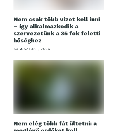
Nem csak több vizet kell inni
– így alkalmazkodik a
szervezetünk a 35 fok feletti
hőséghez
AUGUSZTUS 1, 2026
Nem elég több fát ültetni: a
meglévő erdőket kell