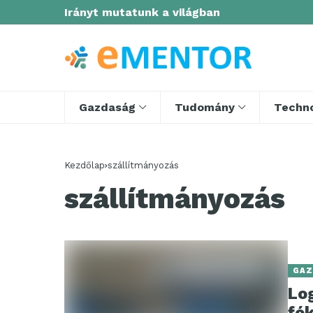
Irányt mutatunk a világban
Gazdaság
Tudomány
Techno
Kezdőlap
szállítmányozás
szállítmányozás
GAZ
Log
fók