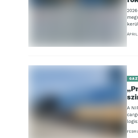
2026
megr
kerül
ÁPRIL
GAZ
„Pr
sz
A NI
carg
logi
inno
FEBR