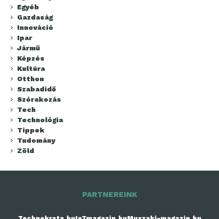
Egyéb
Gazdaság
Innováció
Ipar
Jármű
Képzés
Kultúra
Otthon
Szabadidő
Szórakozás
Tech
Technológia
Tippek
Tudomány
Zöld
PARTNEREINK
Technokrata.hu
IoTmagazin.hu
Muszaki-magazin.hu