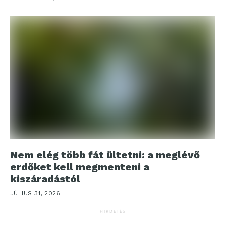
Nem elég több fát ültetni: a meglévő
erdőket kell megmenteni a
kiszáradástól
JÚLIUS 31, 2026
HIRDETÉS