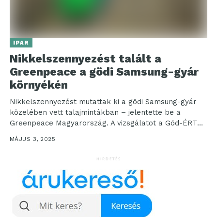
IPAR
Nikkelszennyezést talált a
Greenpeace a gödi Samsung-gyár
környékén
Nikkelszennyezést mutattak ki a gödi Samsung-gyár
közelében vett talajmintákban – jelentette be a
Greenpeace Magyarország. A vizsgálatot a Göd-ÉRT
Egyesület kérésére végezték el,...
MÁJUS 3, 2025
HIRDETÉS