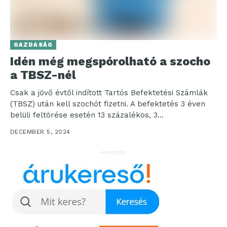
GAZDASÁG
Idén még megspórolható a szocho
a TBSZ-nél
Csak a jövő évtől indított Tartós Befektetési Számlák
(TBSZ) után kell szochót fizetni. A befektetés 3 éven
belüli feltörése esetén 13 százalékos, 3...
DECEMBER 5, 2024
HIRDETÉS