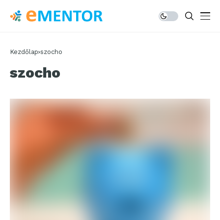
Kezdőlap
szocho
szocho