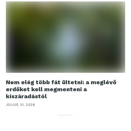
Nem elég több fát ültetni: a meglévő
erdőket kell megmenteni a
kiszáradástól
JÚLIUS 31, 2026
HIRDETÉS