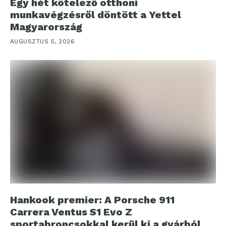
Egy hét kötelező otthoni
munkavégzésről döntött a Yettel
Magyarország
AUGUSZTUS 5, 2026
Hankook premier: A Porsche 911
Carrera Ventus S1 Evo Z
sportabroncsokkal kerül ki a gyárból