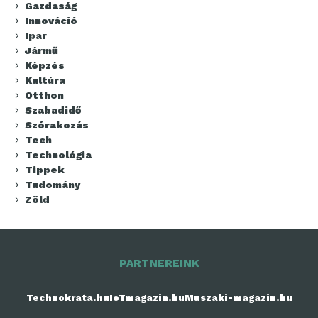
Gazdaság
Innováció
Ipar
Jármű
Képzés
Kultúra
Otthon
Szabadidő
Szórakozás
Tech
Technológia
Tippek
Tudomány
Zöld
PARTNEREINK
Technokrata.hu
IoTmagazin.hu
Muszaki-magazin.hu