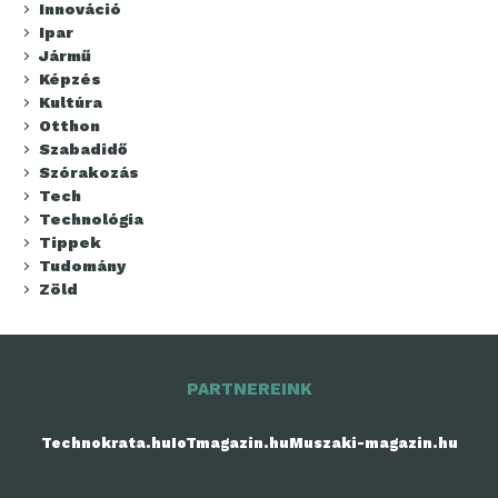
Innováció
Ipar
Jármű
Képzés
Kultúra
Otthon
Szabadidő
Szórakozás
Tech
Technológia
Tippek
Tudomány
Zöld
PARTNEREINK
Technokrata.hu
IoTmagazin.hu
Muszaki-magazin.hu