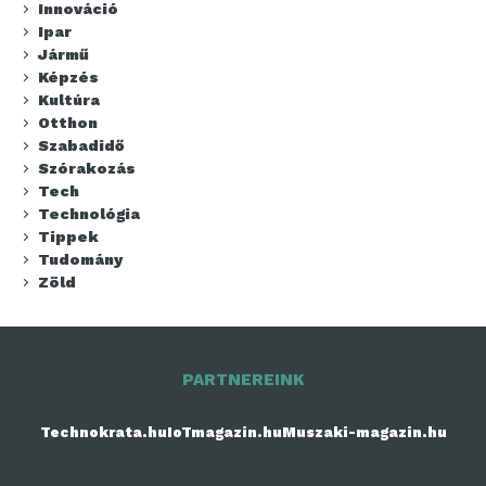
Innováció
Ipar
Jármű
Képzés
Kultúra
Otthon
Szabadidő
Szórakozás
Tech
Technológia
Tippek
Tudomány
Zöld
PARTNEREINK
Technokrata.hu
IoTmagazin.hu
Muszaki-magazin.hu