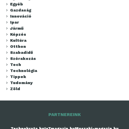
Egyéb
Gazdaság
Innováció
Ipar
Jármű
Képzés
Kultúra
Otthon
Szabadidő
Szórakozás
Tech
Technológia
Tippek
Tudomány
Zöld
PARTNEREINK
Technokrata.hu
IoTmagazin.hu
Muszaki-magazin.hu