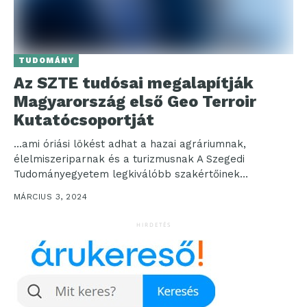
TUDOMÁNY
Az SZTE tudósai megalapítják
Magyarország első Geo Terroir
Kutatócsoportját
…ami óriási lökést adhat a hazai agráriumnak,
élelmiszeriparnak és a turizmusnak A Szegedi
Tudományegyetem legkiválóbb szakértőinek
részvételével megalakul Magyarország első olyan
MÁRCIUS 3, 2024
kutatócsoportja, amely...
HIRDETÉS