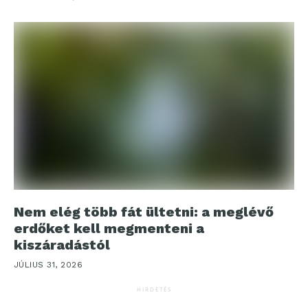
Nem elég több fát ültetni: a meglévő
erdőket kell megmenteni a
kiszáradástól
JÚLIUS 31, 2026
HIRDETÉS