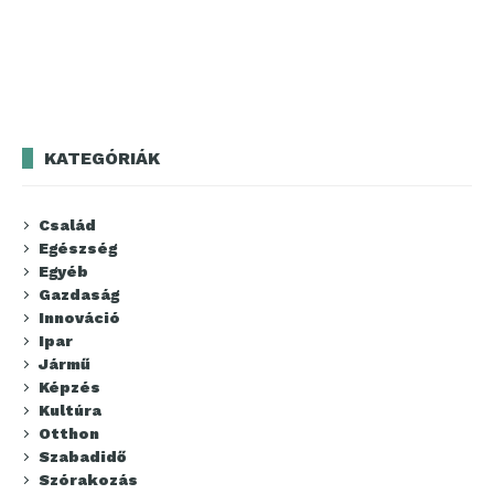
KATEGÓRIÁK
Család
Egészség
Egyéb
Gazdaság
Innováció
Ipar
Jármű
Képzés
Kultúra
Otthon
Szabadidő
Szórakozás