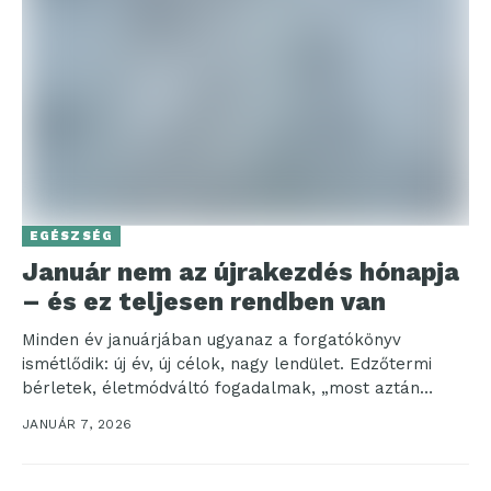
EGÉSZSÉG
Január nem az újrakezdés hónapja
– és ez teljesen rendben van
Minden év januárjában ugyanaz a forgatókönyv
ismétlődik: új év, új célok, nagy lendület. Edzőtermi
bérletek, életmódváltó fogadalmak, „most aztán
minden más lesz” érzés....
JANUÁR 7, 2026