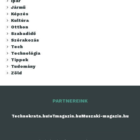
Ipar
Jármű
Képzés
Kultúra
Otthon
Szabadidő
Szórakozás
Tech
Technológia
Tippek
Tudomány
Zöld
PARTNEREINK
Technokrata.hu
IoTmagazin.hu
Muszaki-magazin.hu