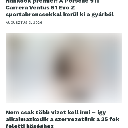
Hankook premier: A Porsche 911
Carrera Ventus S1 Evo Z
sportabroncsokkal kerül ki a gyárból
AUGUSZTUS 3, 2026
Nem csak több vizet kell inni – így
alkalmazkodik a szervezetünk a 35 fok
feletti hőséghez