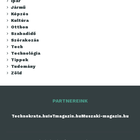
Ipar
Jármű
Képzés
Kultúra
Otthon
Szabadidő
Szórakozás
Tech
Technológia
Tippek
Tudomány
Zöld
PARTNEREINK
Technokrata.hu
IoTmagazin.hu
Muszaki-magazin.hu