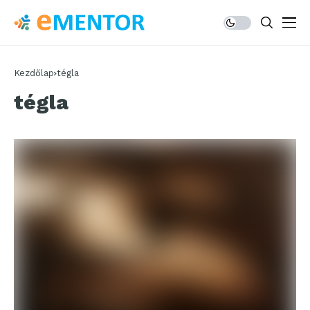
Kezdőlap
tégla
tégla