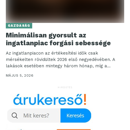
GAZDASÁG
Minimálisan gyorsult az
ingatlanpiac forgási sebessége
Az ingatlanpiacon az értékesítési idők csak
mérsékelten rövidültek 2026 első negyedévében. A
lakások esetében mintegy három hónap, míg a
házaknál fél évnél hosszabb...
MÁJUS 5, 2026
HIRDETÉS