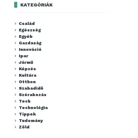
KATEGÓRIÁK
Család
Egészség
Egyéb
Gazdaság
Innováció
Ipar
Jármű
Képzés
Kultúra
Otthon
Szabadidő
Szórakozás
Tech
Technológia
Tippek
Tudomány
Zöld