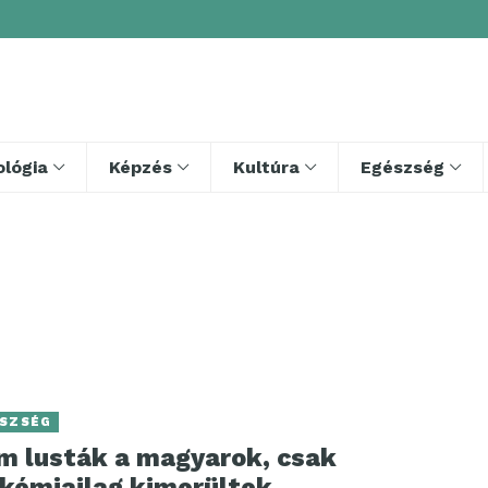
lógia
Képzés
Kultúra
Egészség
SZSÉG
m lusták a magyarok, csak
okémiailag kimerültek