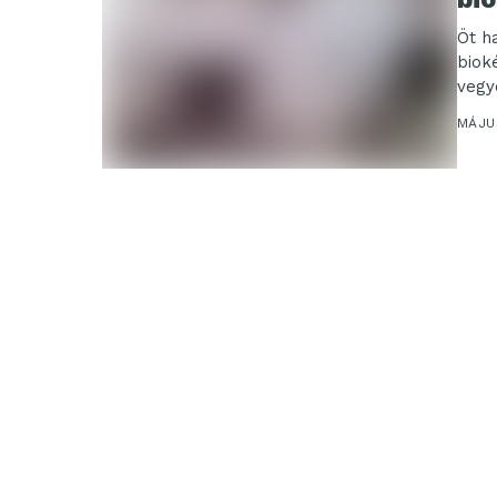
Öt h
biok
vegy
MÁJUS