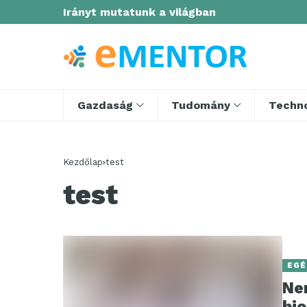
Irányt mutatunk a világban
Gazdaság
Tudomány
Techno
Kezdőlap
test
test
EGÉ
Ne
bi