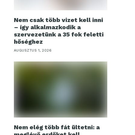
Nem csak több vizet kell inni
– így alkalmazkodik a
szervezetünk a 35 fok feletti
hőséghez
AUGUSZTUS 1, 2026
Nem elég több fát ültetni: a
meglévő erdőket kell