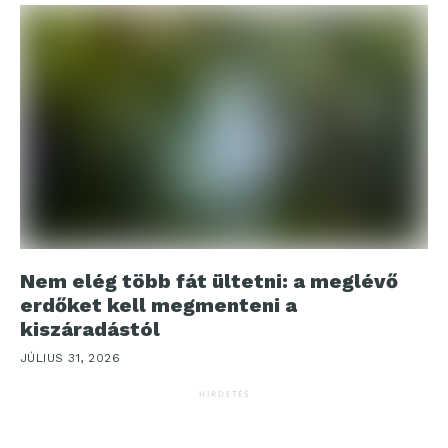
Nem elég több fát ültetni: a meglévő
erdőket kell megmenteni a
kiszáradástól
JÚLIUS 31, 2026
HIRDETÉS