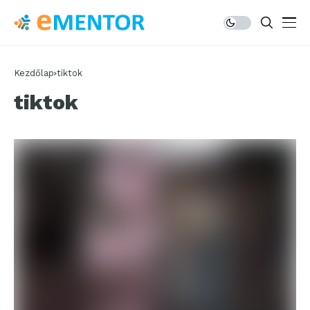
Kezdőlap
tiktok
tiktok