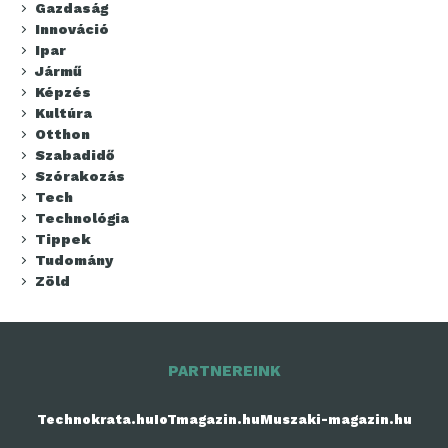
Gazdaság
Innováció
Ipar
Jármű
Képzés
Kultúra
Otthon
Szabadidő
Szórakozás
Tech
Technológia
Tippek
Tudomány
Zöld
PARTNEREINK
Technokrata.hu
IoTmagazin.hu
Muszaki-magazin.hu