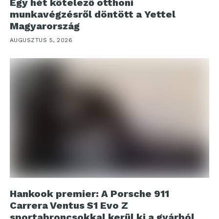
Egy hét kötelező otthoni
munkavégzésről döntött a Yettel
Magyarország
AUGUSZTUS 5, 2026
Hankook premier: A Porsche 911
Carrera Ventus S1 Evo Z
sportabroncsokkal kerül ki a gyárból