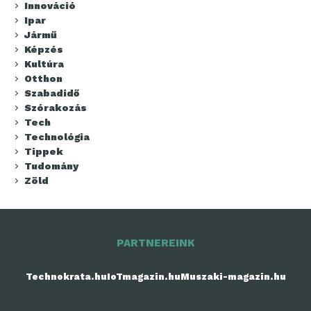
Innováció
Ipar
Jármű
Képzés
Kultúra
Otthon
Szabadidő
Szórakozás
Tech
Technológia
Tippek
Tudomány
Zöld
PARTNEREINK
Technokrata.hu
IoTmagazin.hu
Muszaki-magazin.hu