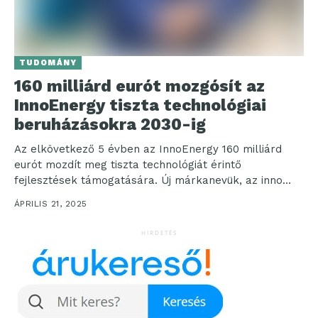
TUDOMÁNY
160 milliárd eurót mozgósít az
InnoEnergy tiszta technológiai
beruházásokra 2030-ig
Az elkövetkező 5 évben az InnoEnergy 160 milliárd
eurót mozdít meg tiszta technológiát érintő
fejlesztések támogatására. Új márkanevük, az inno
égisze alatt ezt...
ÁPRILIS 21, 2025
HIRDETÉS