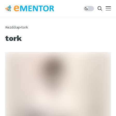
Kezdőlap
tork
tork