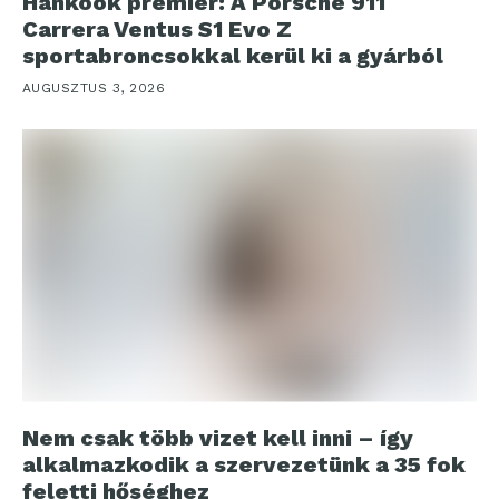
Hankook premier: A Porsche 911
Carrera Ventus S1 Evo Z
sportabroncsokkal kerül ki a gyárból
AUGUSZTUS 3, 2026
Nem csak több vizet kell inni – így
alkalmazkodik a szervezetünk a 35 fok
feletti hőséghez