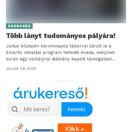
GAZDASÁG
Több lányt tudományos pályára!
Június közepén háromnapos táborral zárult le a
Smartiz oktatási program hetedik évada, melynek
során egy osztálynyi diáklány kapott támogatást
ahhoz, hogy egy támogató...
JÚLIUS 29, 2025
HIRDETÉS