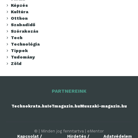
Képzés
Kultúra
Otthon
Szabadidő
Szórakozás
Tech
Technológia
Tippek
Tudomány
Zöld
PARTNEREINK
Technokrata.hu
IoTmagazin.hu
Muszaki-magazin.hu
© | Minden jog fenntartva | eMentor
Kapcsolat /
Hirdetés /
Adatvédelem