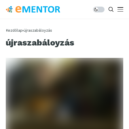
Kezdőlap
újraszabáloyzás
újraszabáloyzás