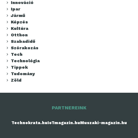
Innováció
Ipar
Jármű
Képzés
Kultúra
Otthon
Szabadidő
Szórakozás
Tech
Technológia
Tippek
Tudomány
Zöld
PARTNEREINK
Technokrata.hu
IoTmagazin.hu
Muszaki-magazin.hu