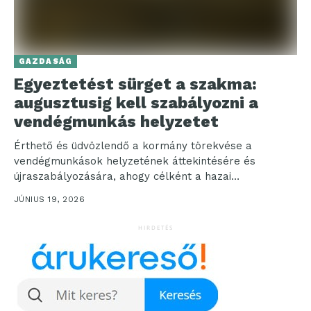
GAZDASÁG
Egyeztetést sürget a szakma:
augusztusig kell szabályozni a
vendégmunkás helyzetet
Érthető és üdvözlendő a kormány törekvése a
vendégmunkások helyzetének áttekintésére és
újraszabályozására, ahogy célként a hazai
munkaerőtartalékok mobilizálása is. Az összetett
JÚNIUS 19, 2026
kérdés szabályozásánál...
HIRDETÉS