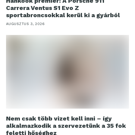
Hankook premier: A Porsche 911
Carrera Ventus S1 Evo Z
sportabroncsokkal kerül ki a gyárból
AUGUSZTUS 3, 2026
Nem csak több vizet kell inni – így
alkalmazkodik a szervezetünk a 35 fok
feletti hőséghez