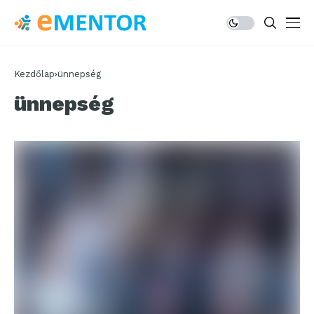
Kezdőlap
ünnepség
ünnepség