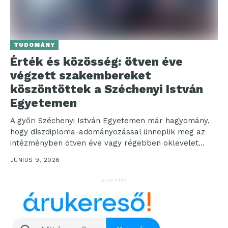
TUDOMÁNY
Érték és közösség: ötven éve
végzett szakembereket
köszöntöttek a Széchenyi István
Egyetemen
A győri Széchenyi István Egyetemen már hagyomány,
hogy díszdiploma-adományozással ünneplik meg az
intézményben ötven éve vagy régebben oklevelet
szerzett egykori hallgatókat. A jogelőd...
JÚNIUS 9, 2026
HIRDETÉS