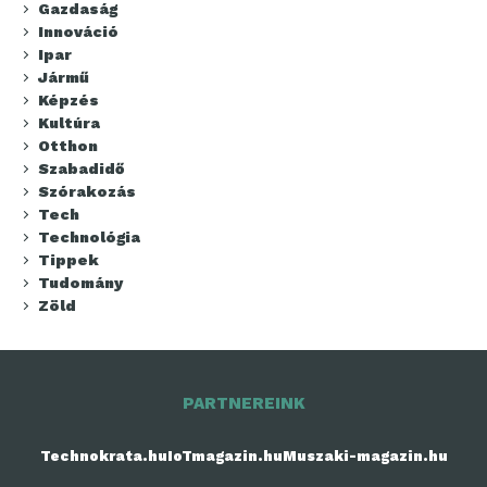
Gazdaság
Innováció
Ipar
Jármű
Képzés
Kultúra
Otthon
Szabadidő
Szórakozás
Tech
Technológia
Tippek
Tudomány
Zöld
PARTNEREINK
Technokrata.hu
IoTmagazin.hu
Muszaki-magazin.hu