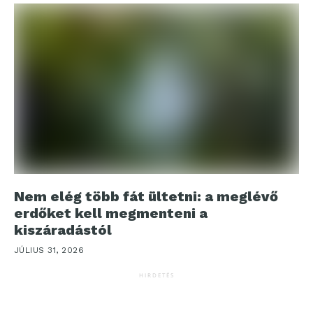
Nem elég több fát ültetni: a meglévő
erdőket kell megmenteni a
kiszáradástól
JÚLIUS 31, 2026
HIRDETÉS