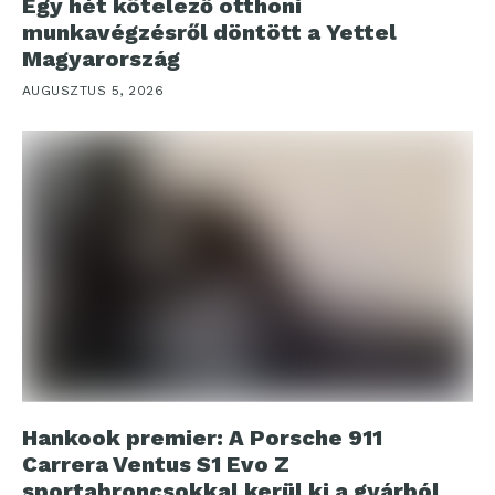
Egy hét kötelező otthoni
munkavégzésről döntött a Yettel
Magyarország
AUGUSZTUS 5, 2026
Hankook premier: A Porsche 911
Carrera Ventus S1 Evo Z
sportabroncsokkal kerül ki a gyárból