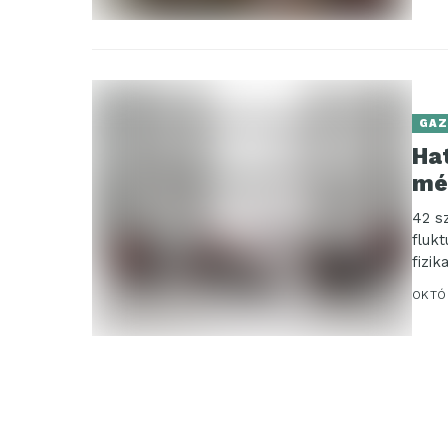
GAZ
Ha
mé
42 s
fluk
fizi
össze
OKTÓ