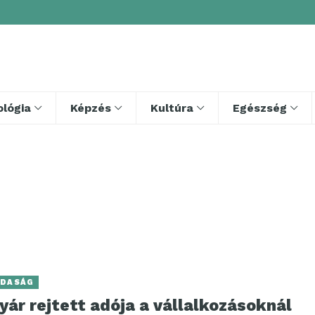
lógia
Képzés
Kultúra
Egészség
DASÁG
yár rejtett adója a vállalkozásoknál