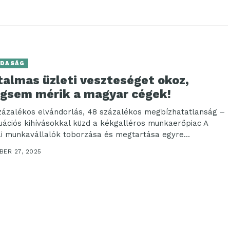
DASÁG
talmas üzleti veszteséget okoz,
gsem mérik a magyar cégek!
zázalékos elvándorlás, 48 százalékos megbízhatatlanság –
tuációs kihívásokkal küzd a kékgalléros munkaerőpiac A
kai munkavállalók toborzása és megtartása egyre
tettebb feladattá válik...
BER 27, 2025