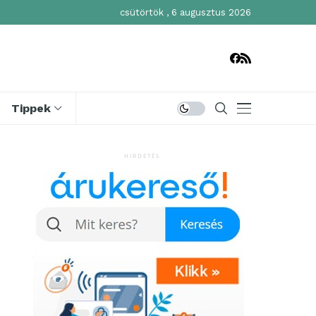
csütörtök , 6 augusztus 2026
Tippek
HIRDETÉS