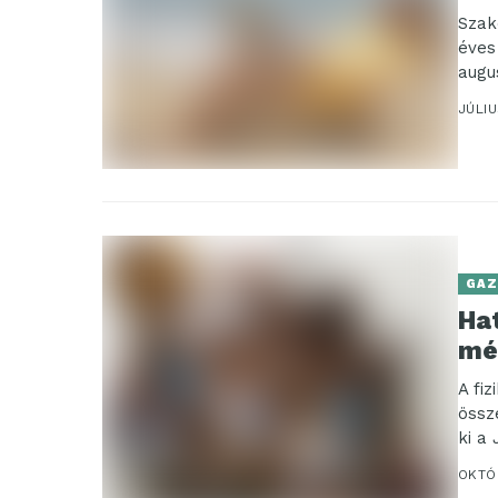
Szak
éves
augu
JÚLIU
GAZ
Ha
mé
A fi
össz
ki a 
OKTÓ