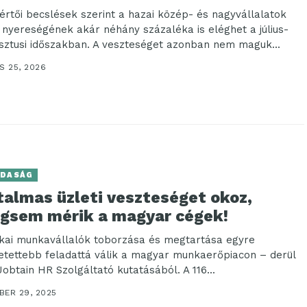
értői becslések szerint a hazai közép- és nagyvállalatok
 nyereségének akár néhány százaléka is eléghet a július-
sztusi időszakban. A veszteséget azonban nem maguk...
S 25, 2026
DASÁG
talmas üzleti veszteséget okoz,
gsem mérik a magyar cégek!
zikai munkavállalók toborzása és megtartása egyre
etettebb feladattá válik a magyar munkaerőpiacon – derül
Jobtain HR Szolgáltató kutatásából. A 116...
BER 29, 2025