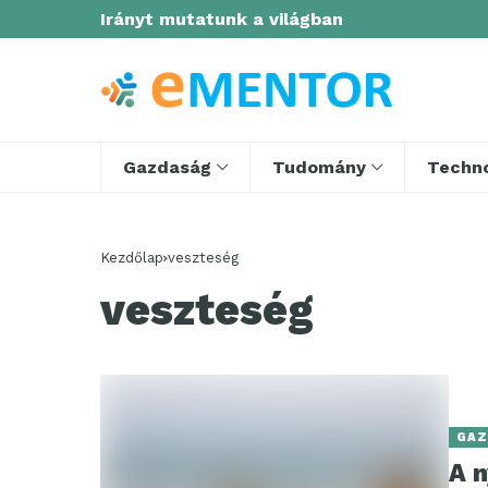
Irányt mutatunk a világban
Gazdaság
Tudomány
Techno
Kezdőlap
veszteség
veszteség
GAZ
A n