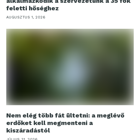
alkalmazkodik a szervezetünk a 35 fok
feletti hőséghez
AUGUSZTUS 1, 2026
Nem elég több fát ültetni: a meglévő
erdőket kell megmenteni a
kiszáradástól
JÚLIUS 31, 2026