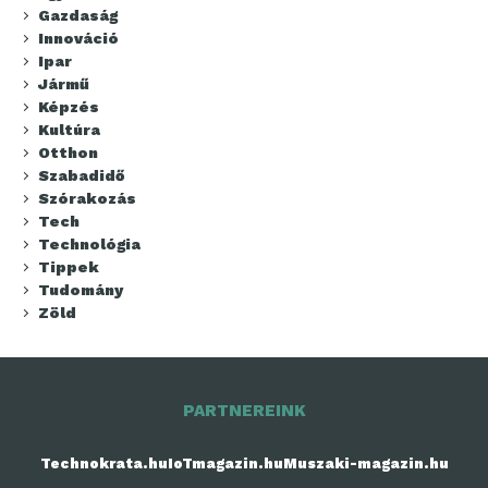
Gazdaság
Innováció
Ipar
Jármű
Képzés
Kultúra
Otthon
Szabadidő
Szórakozás
Tech
Technológia
Tippek
Tudomány
Zöld
PARTNEREINK
Technokrata.hu
IoTmagazin.hu
Muszaki-magazin.hu