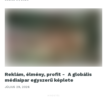
Reklám, élmény, profit - A globális
médiaipar egyszerű képlete
JÚLIUS 29, 2026
HIRDETÉS