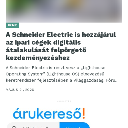
IPAR
A Schneider Electric is hozzájárul
az ipari cégek digitális
átalakulását felpörgető
kezdeményezéshez
A Schneider Electric is részt vesz a „Lighthouse
Operating System” (Lighthouse OS) elnevezésű
keretrendszer fejlesztésében a Világgazdasági Fórum,
a gyártók, a tanácsadócégek és...
MÁJUS 21, 2026
HIRDETÉS