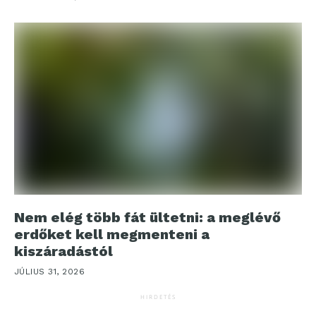
Nem elég több fát ültetni: a meglévő
erdőket kell megmenteni a
kiszáradástól
JÚLIUS 31, 2026
HIRDETÉS