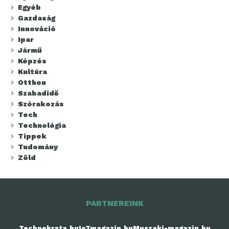
Egyéb
Gazdaság
Innováció
Ipar
Jármű
Képzés
Kultúra
Otthon
Szabadidő
Szórakozás
Tech
Technológia
Tippek
Tudomány
Zöld
PARTNEREINK
Technokrata.hu
IoTmagazin.hu
Muszaki-magazin.hu