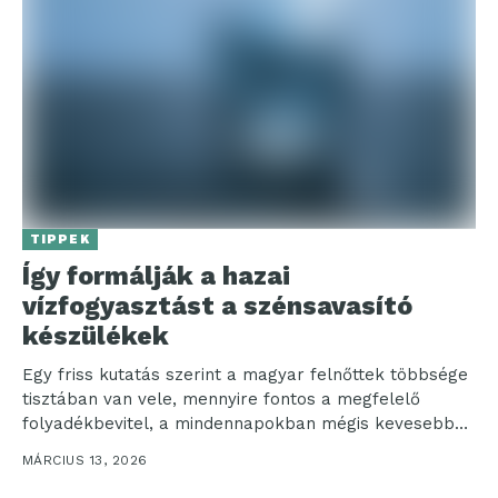
TIPPEK
Így formálják a hazai
vízfogyasztást a szénsavasító
készülékek
Egy friss kutatás szerint a magyar felnőttek többsége
tisztában van vele, mennyire fontos a megfelelő
folyadékbevitel, a mindennapokban mégis kevesebbet
isznak a szakmai...
MÁRCIUS 13, 2026