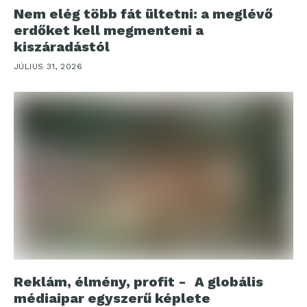
Nem elég több fát ültetni: a meglévő
erdőket kell megmenteni a
kiszáradástól
JÚLIUS 31, 2026
Reklám, élmény, profit - A globális
médiaipar egyszerű képlete