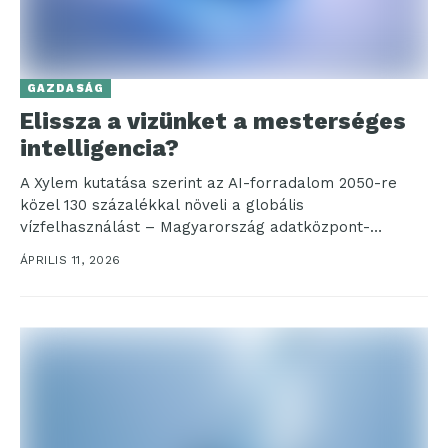
GAZDASÁG
Elissza a vizünket a mesterséges
intelligencia?
A Xylem kutatása szerint az AI-forradalom 2050-re
közel 130 százalékkal növeli a globális
vízfelhasználást – Magyarország adatközpont-
ambíciói is új kihívást hoznak a vízgazdálkodásnak....
ÁPRILIS 11, 2026