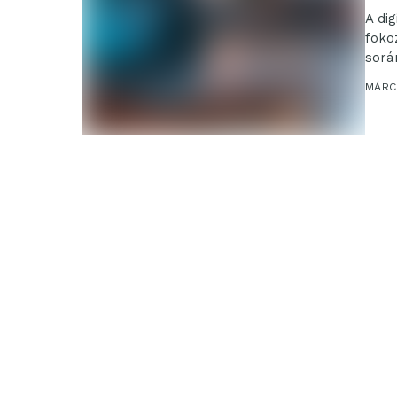
A di
foko
sorá
ezér
MÁRC