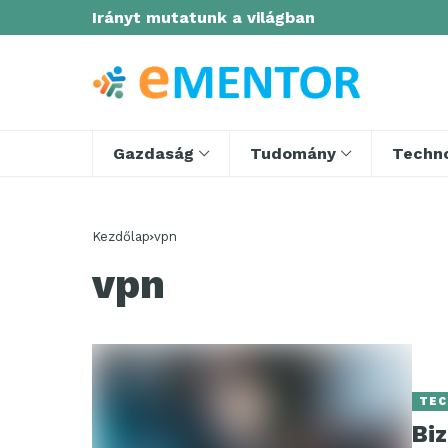
Irányt mutatunk a világban
Gazdaság
Tudomány
Techno
Kezdőlap
vpn
vpn
TEC
Bi