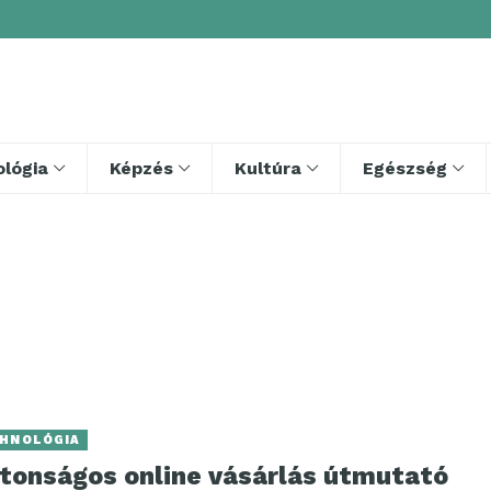
lógia
Képzés
Kultúra
Egészség
HNOLÓGIA
ztonságos online vásárlás útmutató