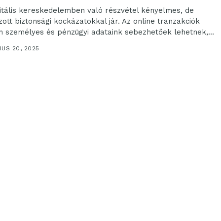
gitális kereskedelemben való részvétel kényelmes, de
zott biztonsági kockázatokkal jár. Az online tranzakciók
n személyes és pénzügyi adataink sebezhetőek lehetnek,
t elengedhetetlen...
IUS 20, 2025