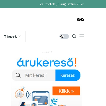
csütörtök , 6 augusztus 2026
Tippek
HIRDETÉS