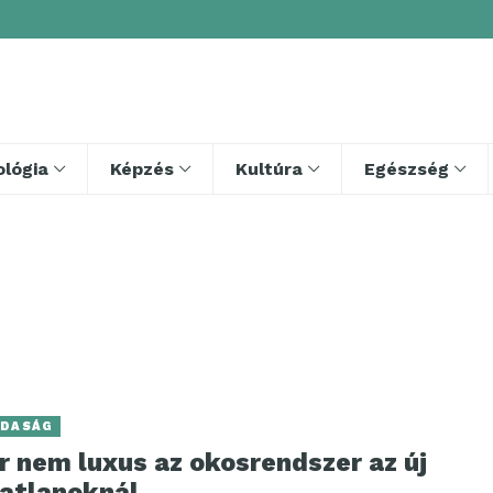
lógia
Képzés
Kultúra
Egészség
DASÁG
r nem luxus az okosrendszer az új
gatlanoknál