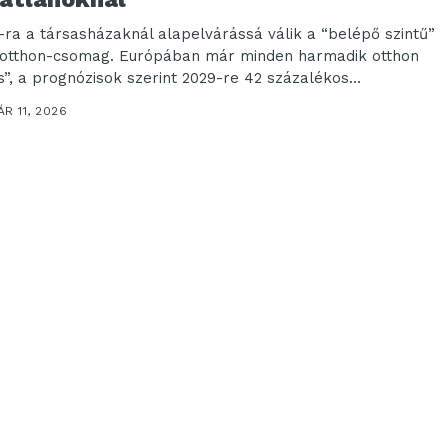
-ra a társasházaknál alapelvárássá válik a “belépő szintű”
otthon-csomag. Európában már minden harmadik otthon
s”, a prognózisok szerint 2029-re 42 százalékos
trációra számíthatunk[1]...
R 11, 2026