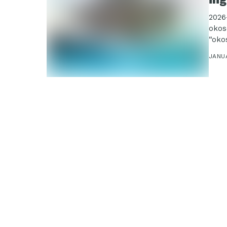
2026
okos
“oko
pene
JANUÁ