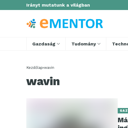
Irányt mutatunk a világban
Gazdaság
Tudomány
Techno
Kezdőlap
wavin
wavin
GAZ
Má
in