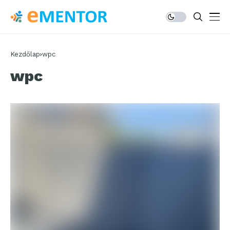
Kezdőlap
wpc
wpc