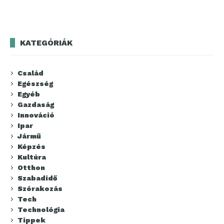
KATEGÓRIÁK
Család
Egészség
Egyéb
Gazdaság
Innováció
Ipar
Jármű
Képzés
Kultúra
Otthon
Szabadidő
Szórakozás
Tech
Technológia
Tippek