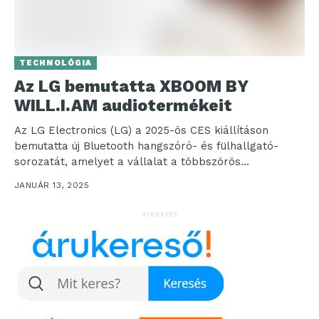
TECHNOLÓGIA
Az LG bemutatta XBOOM BY
WILL.I.AM audiotermékeit
Az LG Electronics (LG) a 2025-ös CES kiállításon
bemutatta új Bluetooth hangszóró- és fülhallgató-
sorozatát, amelyet a vállalat a többszörös
platinalemezes zenész és technológiai...
JANUÁR 13, 2025
HIRDETÉS