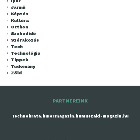
Ipar
Jármű
Képzés
Kultúra
Otthon
Szabadidő
Szórakozás
Tech
Technológia
Tippek
Tudomány
Zöld
PARTNEREINK
Technokrata.hu
IoTmagazin.hu
Muszaki-magazin.hu