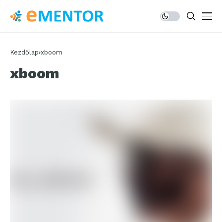
Kezdőlap
xboom
xboom