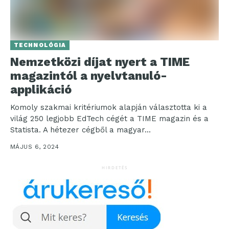
TECHNOLÓGIA
Nemzetközi díjat nyert a TIME
magazintól a nyelvtanuló-
applikáció
Komoly szakmai kritériumok alapján választotta ki a
világ 250 legjobb EdTech cégét a TIME magazin és a
Statista. A hétezer cégből a magyar...
MÁJUS 6, 2024
HIRDETÉS