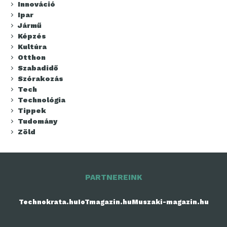
Innováció
Ipar
Jármű
Képzés
Kultúra
Otthon
Szabadidő
Szórakozás
Tech
Technológia
Tippek
Tudomány
Zöld
PARTNEREINK
Technokrata.hu
IoTmagazin.hu
Muszaki-magazin.hu