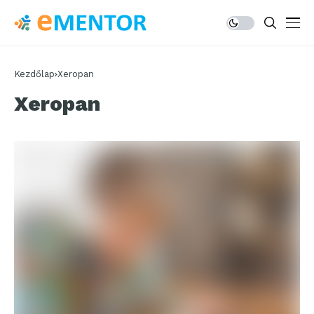
Kezdőlap
Xeropan
Xeropan