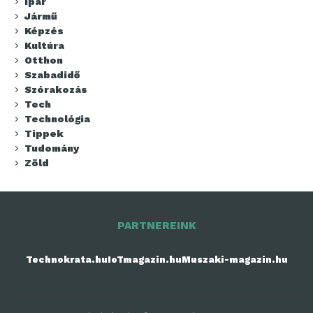
Ipar
Jármű
Képzés
Kultúra
Otthon
Szabadidő
Szórakozás
Tech
Technológia
Tippek
Tudomány
Zöld
PARTNEREINK
Technokrata.hu
IoTmagazin.hu
Muszaki-magazin.hu