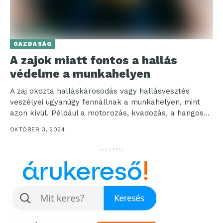
GAZDASÁG
A zajok miatt fontos a hallás
védelme a munkahelyen
A zaj okozta halláskárosodás vagy hallásvesztés
veszélyei ugyanúgy fennállnak a munkahelyen, mint
azon kívül. Például a motorozás, kvadozás, a hangos
koncertek is károsíthatják...
OKTÓBER 3, 2024
HIRDETÉS