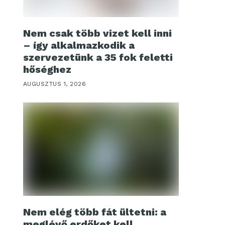
Nem csak több vizet kell inni
– így alkalmazkodik a
szervezetünk a 35 fok feletti
hőséghez
AUGUSZTUS 1, 2026
Nem elég több fát ültetni: a
meglévő erdőket kell