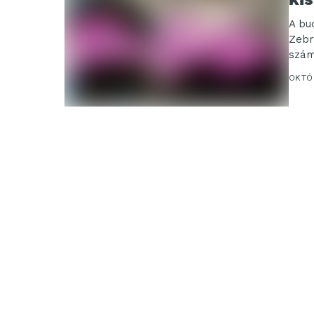
A bu
Zebr
szám
OKTÓB