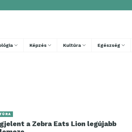
lógia
Képzés
Kultúra
Egészség
TÚRA
jelent a Zebra Eats Lion legújabb
slemeze