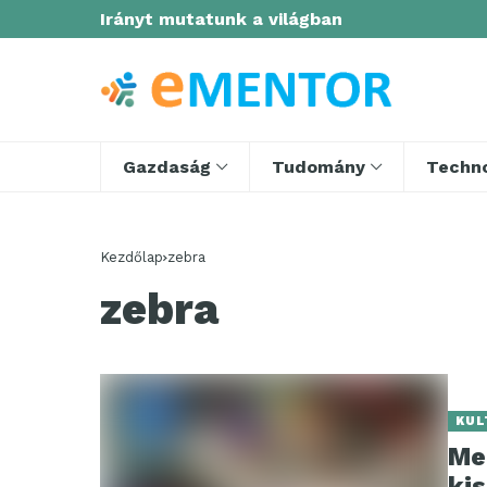
Irányt mutatunk a világban
Gazdaság
Tudomány
Techno
Kezdőlap
zebra
zebra
KUL
Meg
ki