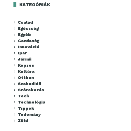
KATEGÓRIÁK
Család
Egészség
Egyéb
Gazdaság
Innováció
Ipar
Jármű
Képzés
Kultúra
Otthon
Szabadidő
Szórakozás
Tech
Technológia
Tippek
Tudomány
Zöld