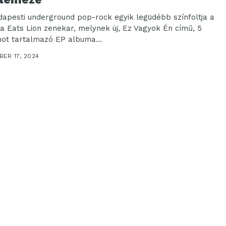
dapesti underground pop-rock egyik legüdébb színfoltja a
a Eats Lion zenekar, melynek új, Ez Vagyok Én című, 5
ot tartalmazó EP albuma...
ER 17, 2024