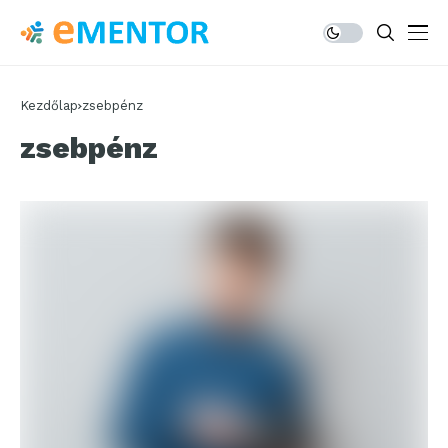
Kezdőlap
zsebpénz
zsebpénz