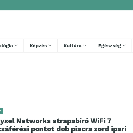
lógia
Képzés
Kultúra
Egészség
R
Zyxel Networks strapabíró WiFi 7
záférési pontot dob piacra zord ipari