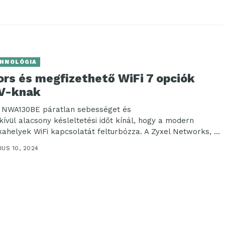
HNOLÓGIA
ors és megfizethető WiFi 7 opciók
V-knak
j NWA130BE páratlan sebességet és
kívül alacsony késleltetési időt kínál, hogy a modern
ahelyek WiFi kapcsolatát felturbózza. A Zyxel Networks, a
onságos, mesterséges intelligencia...
US 10, 2024