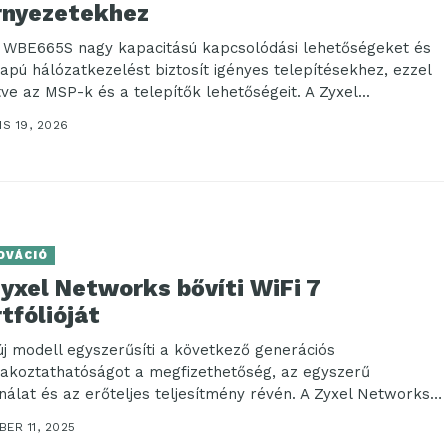
rnyezetekhez
j WBE665S nagy kapacitású kapcsolódási lehetőségeket és
lapú hálózatkezelést biztosít igényes telepítésekhez, ezzel
tve az MSP-k és a telepítők lehetőségeit. A Zyxel...
IS 19, 2026
OVÁCIÓ
yxel Networks bővíti WiFi 7
tfólióját
új modell egyszerűsíti a következő generációs
lakoztathatóságot a megfizethetőség, az egyszerű
nálat és az erőteljes teljesítmény révén. A Zyxel Networks,
tonságos...
ER 11, 2025