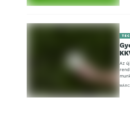
TEC
Gy
KK
Az ú
rend
munk
bizt
MÁRCI