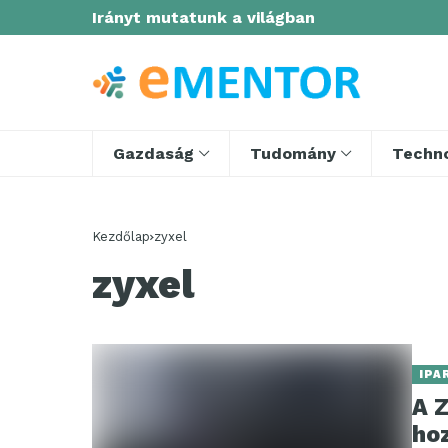
Irányt mutatunk a világban
Gazdaság
Tudomány
Techno
Kezdőlap
zyxel
zyxel
IPA
A 
hoz