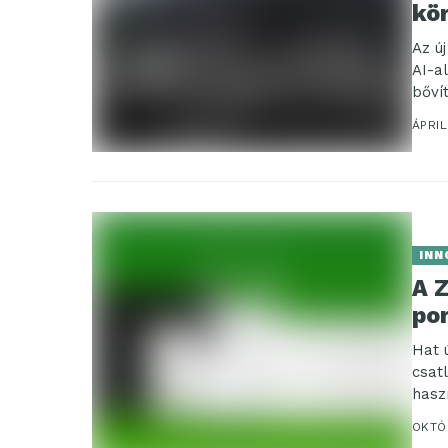
kö
Az ú
AI-a
bőví
ÁPRIL
INN
A Z
por
Hat 
csat
hasz
a biz
OKTÓB