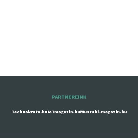
PARTNEREINK
Technokrata.hu
IoTmagazin.hu
Muszaki-magazin.hu