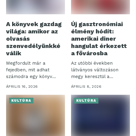
A könyvek gazdag
Új gasztronómiai
világa: amikor az
élmény hódít:
olvasás
amerikai diner
szenvedélyünkké
hangulat érkezett
válik
a fővárosba
Megfordult már a
Az utóbbi években
fejedben, mit adhat
látványos változáson
számodra egy könyv
megy keresztül a
elolvasása? A
vendéglátóipar: egyre
ÁPRILIS 16, 2026
ÁPRILIS 8, 2026
könyvekből...
nagyobb hangsúlyt...
KULTÚRA
KULTÚRA