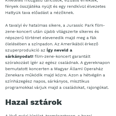
Kivételes mozgású táncosok, vizuális effektek,
fények összjátéka nyújt és egy rendkívül élvezetes
Hattyúk tava előadást a nézőknek.
A tavalyi év hatalmas sikere, a Jurassic Park film-
zene-koncert után újabb világszerte sikeres és
népszerű történet elevenedik majd meg a fák
ölelésében a színpadon. Az Amerikából érkező
szuperprodukció az
Így neveld a
sárkányodat!
film-zene-koncert garantált
szórakozást ígér az egész családnak. A gyereknapon
bemutatott koncerten a Magyar Állami Operaház
Zenekara működik majd közre. Azon a hétvégén a
színházegész napos, sárkányos, misztikus
programokkal várjuk majd a családokat, rajongókat.
Hazai sztárok
A jövő nyári kínálat, természetesen, a hazai