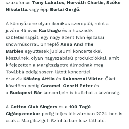
szaxofonos
Tony Lakatos, Horváth Charlie, Szőke
Nikoletta
vagy épp
Borlai Gergő
.
A könnyűzene olyan ikonikus szereplői, mint a
jövőre 45 éves
Karthago
és a huszadik
születésnapját, egy nagy Szent Iván éjszakai
showműsorral, ünneplő
Anna And The
Barbies
együttesek jubileumi koncertekkel
készülnek, olyan nagyszabású produkciókkal, amit
kifejezetten a Margitszigetre álmodnak meg.
Továbbá eddig sosem látott koncerttel
érkezik
Kökény Attila
és
Rakonczai Viktor
. Őket
követően pedig
Caramel
,
Geszti Péter
és
a
Budapest Bár
koncertjein is bulizhat a közönség.
A
Cotton Club Singers
és a
100 Tagú
Cigányzenekar
pedig teljes létszámban 2024-ben is
csak a Margitszigeti Színházban lesz látható.