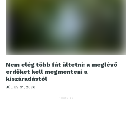
Nem elég több fát ültetni: a meglévő
erdőket kell megmenteni a
kiszáradástól
JÚLIUS 31, 2026
HIRDETÉS