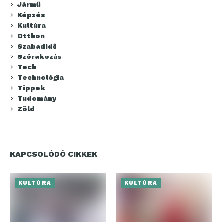
Jármű
Képzés
Kultúra
Otthon
Szabadidő
Szórakozás
Tech
Technológia
Tippek
Tudomány
Zöld
KAPCSOLÓDÓ CIKKEK
KULTÚRA
KULTÚRA