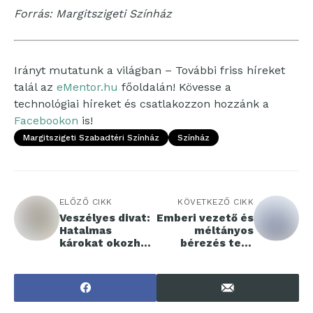
Forrás: Margitszigeti Színház
Irányt mutatunk a világban – További friss híreket
talál az
eMentor.hu
főoldalán! Kövesse a
technológiai híreket és csatlakozzon hozzánk a
Facebookon
is!
Margitszigeti Szabadtéri Színház
Színház
ELŐZŐ CIKK
KÖVETKEZŐ CIKK
Veszélyes divat:
Emberi vezető és
Hatalmas
méltányos
károkat okozhat,
bérezés tesz
ha
vonzóvá egy
cukorbetegekne
munkahelyet
k szánt
gyógyszerrel
fogyunk