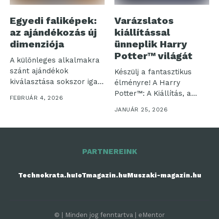
Egyedi faliképek:
Varázslatos
az ajándékozás új
kiállítással
dimenziója
ünneplik Harry
Potter™ világát
A különleges alkalmakra
szánt ajándékok
Készülj a fantasztikus
kiválasztása sokszor igazi
élményre! A Harry
kihívást jelent. Amikor
Potter™: A Kiállítás, a
FEBRUÁR 4, 2026
valakit...
Harry Potter...
JANUÁR 25, 2026
PARTNEREINK
Technokrata.hu
IoTmagazin.hu
Muszaki-magazin.hu
© | Minden jog fenntartva | eMentor