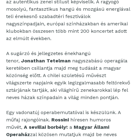
az autentikus zenei stílust képviselik. A ragyogó
mosolyú, fantasztikus hangú és mozgású energiával
teli énekesnő szabadtéri fesztiválok
nagyszínpadjain, európai színházakban és amerikai
klubokban összesen több mint 200 koncertet adott
az elmúlt években.
A sugárzó és jellegzetes énekhangú
tenor,
Jonathan Tetelman
nagyszabású operagála
keretében csillantja majd meg tudását a magyar
közönség előtt. A chilei születésű művészt
világszerte napjaink egyik legizgalmasabb feltörekvő
sztárjának tartják, aki világhírű zenekarokkal lép fel
neves házak színpadain a világ minden pontján.
Egy vadonatúj operabemutatóval is készülünk. A
műfaj rajongóinak.
Rossini
híresen humoros
művét,
A sevillai borbély
t a
Magyar Állami
Operaház
zal közösen mutatjuk majd be neves