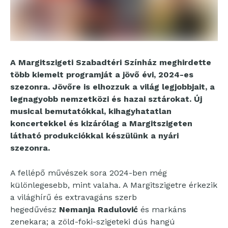
A Margitszigeti Szabadtéri Színház meghirdette
több kiemelt programját a jövő évi, 2024-es
szezonra. Jövőre is elhozzuk a világ legjobbjait, a
legnagyobb nemzetközi és hazai sztárokat. Új
musical bemutatókkal, kihagyhatatlan
koncertekkel és kizárólag a Margitszigeten
látható produkciókkal készülünk a nyári
szezonra.
A fellépő művészek sora 2024-ben még
különlegesebb, mint valaha. A Margitszigetre érkezik
a világhírű és extravagáns szerb
hegedűvész
Nemanja Radulović
és markáns
zenekara; a zöld-foki-szigeteki dús hangú