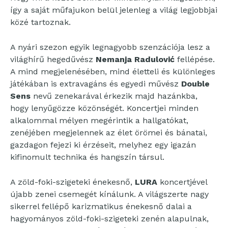
így a saját műfajukon belül jelenleg a világ legjobbjai
közé tartoznak.
A nyári szezon egyik legnagyobb szenzációja lesz a
világhírű hegedűvész
Nemanja Radulović
fellépése.
A mind megjelenésében, mind életteli és különleges
játékában is extravagáns és egyedi művész
Double
Sens
nevű zenekarával érkezik majd hazánkba,
hogy lenyűgözze közönségét. Koncertjei minden
alkalommal mélyen megérintik a hallgatókat,
zenéjében megjelennek az élet örömei és bánatai,
gazdagon fejezi ki érzéseit, melyhez egy igazán
kifinomult technika és hangszín társul.
A zöld-foki-szigeteki énekesnő,
LURA
koncertjével
újabb zenei csemegét kínálunk. A világszerte nagy
sikerrel fellépő karizmatikus énekesnő dalai a
hagyományos zöld-foki-szigeteki zenén alapulnak,