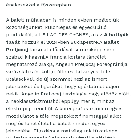
énekesekkel a főszerepben.
A balett műfajában is minden évben meglepjük
közönségünket, különleges és egyedülálló
produkciót, a LE LAC DES CYGNES, azaz
A hattyúk
tavát
hozzuk el 2024-ben Budapestre.A
Ballet
Preljocaj
társulat előadását semmiképp sem
szabad kihagyni.A francia kortárs táncélet
meghatározó alakja, Angelin Preljocaj koreográfiája
varázslatos és költői, ötletes, látványos, tele
utalásokkal, de új szemmel nézi az ismert
jeleneteket és figurákat, hogy új értelmet adjon
nekik. Angelin Preljocaj tiszteleg a nagy elődök előtt,
a neoklasszicizmusból éppúgy merít, mint az
elektropop zenéből. A koreográfus minden egyes
mozdulatot a tőle megszokott finomsággal alkot
meg és lehel életet a balett minden egyes
jelenetébe. Előadása a mai világunk tükörképe.