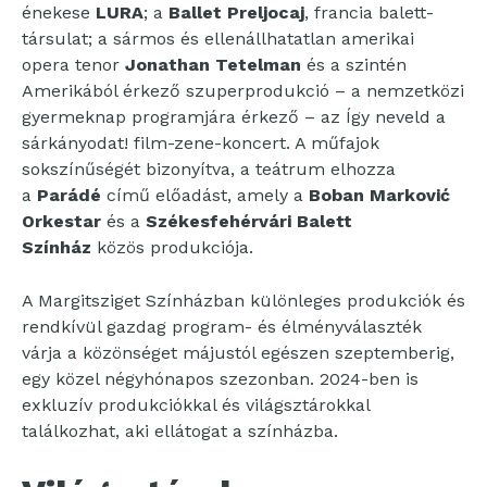
énekese
LURA
; a
Ballet Preljocaj
, francia balett-
társulat; a sármos és ellenállhatatlan amerikai
opera tenor
Jonathan Tetelman
és a szintén
Amerikából érkező szuperprodukció – a nemzetközi
gyermeknap programjára érkező – az Így neveld a
sárkányodat! film-zene-koncert. A műfajok
sokszínűségét bizonyítva, a teátrum elhozza
a
Parádé
című előadást, amely a
Boban Marković
Orkestar
és a
Székesfehérvári Balett
Színház
közös produkciója.
A Margitsziget Színházban különleges produkciók és
rendkívül gazdag program- és élményválaszték
várja a közönséget májustól egészen szeptemberig,
egy közel négyhónapos szezonban. 2024-ben is
exkluzív produkciókkal és világsztárokkal
találkozhat, aki ellátogat a színházba.