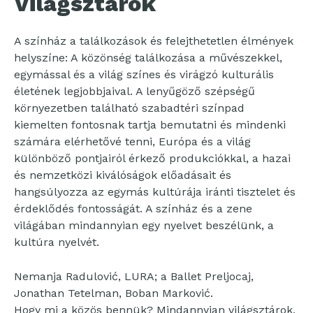
Világsztárok
A színház a találkozások és felejthetetlen élmények
helyszíne: A közönség találkozása a művészekkel,
egymással és a világ színes és virágzó kulturális
életének legjobbjaival. A lenyűgöző szépségű
környezetben található szabadtéri színpad
kiemelten fontosnak tartja bemutatni és mindenki
számára elérhetővé tenni, Európa és a világ
különböző pontjairól érkező produkciókkal, a hazai
és nemzetközi kiválóságok előadásait és
hangsúlyozza az egymás kultúrája iránti tisztelet és
érdeklődés fontosságát. A színház és a zene
világában mindannyian egy nyelvet beszélünk, a
kultúra nyelvét.
Nemanja Radulović, LURA; a Ballet Preljocaj,
Jonathan Tetelman, Boban Marković.
Hogy mi a közös bennük? Mindannyian világsztárok,