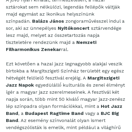
sztárokat sem nélkülözi, legendás fellépők váltják
majd egymást az ikonikus helyszínünk
színpadán.
Balázs János
zongoraművésszel indul a
sor, aki az ünnepélyes
Nyitókoncert
sztárvendége
lesz majd, melyet az összetartozás napja
tiszteletére rendezünk majd a
Nemzeti
Filharmonikus Zenekar
ral.
Ezt követően a hazai jazz legnagyobb alakjai veszik
birtokba a Margitszigeti Színház területét egy egész
hétvégét felölelő fesztivál erejéig. A
Margitszigeti
Jazz Napok
egyedülálló́ kulturális és zenei élményt
ígér a magyar jazz szerelmeseinek. A fesztivál két
napja során, több mint 50 kiváló́ magyar jazz-zenész
lép színpadra olyan formációkkal, mint a
Hot Jazz
Band
, a
Budapest Ragtime Band
vagy a
BJC Big
Band
. Az esemény színvonalát olyan ismert
vendégszólisták is emelik, mint például a világhírű