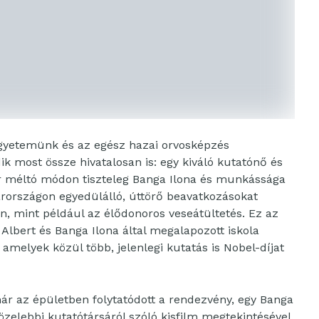
gyetemünk és az egész hazai orvosképzés
ik most össze hivatalosan is: egy kiváló kutatónő és
vár méltó módon tiszteleg Banga Ilona és munkássága
yarországon egyedülálló, úttörő beavatkozásokat
n, mint például az élődonoros veseátültetés. Ez az
Albert és Banga Ilona által megalapozott iskola
amelyek közül több, jelenlegi kutatás is Nobel-díjat
ár az épületben folytatódott a rendezvény, egy Banga
közelebbi kutatótársáról szóló kisfilm megtekintésével.