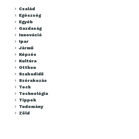
Család
Egészség
Egyéb
Gazdaság
Innováció
Ipar
Jármű
Képzés
Kultúra
Otthon
Szabadidő
Szórakozás
Tech
Technológia
Tippek
Tudomány
Zöld