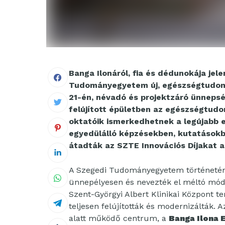
Banga Ilonáról, fia és dédunokája jel
Tudományegyetem új, egészségtudomá
21-én, névadó és projektzáró ünnepség
felújított épületben az egészségtudo
oktatóik ismerkedhetnek a legújabb el
egyedülálló képzésekben, kutatásokb
átadták az SZTE Innovációs Díjakat 
A Szegedi Tudományegyetem történetének
ünnepélyesen és nevezték el méltó mód
Szent-Györgyi Albert Klinikai Központ te
teljesen felújították és modernizálták. 
alatt működő centrum, a
Banga Ilona 