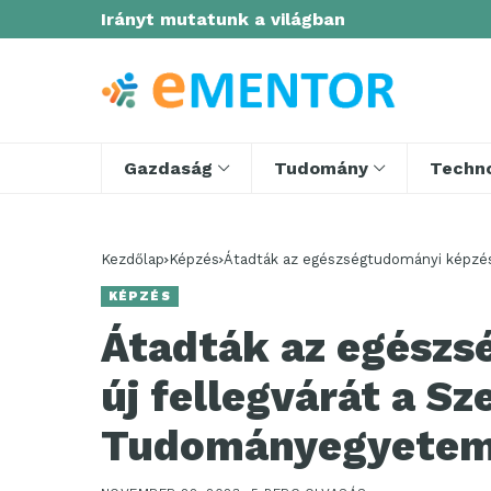
Irányt mutatunk a világban
Gazdaság
Tudomány
Techno
Kezdőlap
Képzés
Átadták az egészségtudományi képzé
KÉPZÉS
Átadták az egész
új fellegvárát a Sz
Tudományegyete