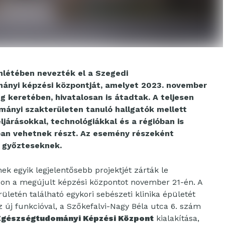
enlétében nevezték el a Szegedi
nyi képzési központját, amelyet 2023. november
 keretében, hivatalosan is átadtak. A teljesen
mányi szakterületen tanuló hallgatók mellett
járásokkal, technológiákkal és a régióban is
an vehetnek részt. Az esemény részeként
a győzteseknek.
 egyik legjelentősebb projektjét zárták le
on a megújult képzési központot november 21-én. A
rületén található egykori sebészeti klinika épületét
Az új funkcióval, a Szőkefalvi-Nagy Béla utca 6. szám
Egészségtudományi Képzési Központ
kialakítása,