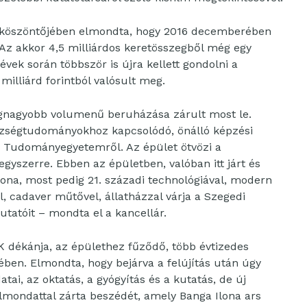
a köszöntőjében elmondta, hogy 2016 decemberében
t. Az akkor 4,5 milliárdos keretösszegből még egy
 évek során többször is újra kellett gondolni a
milliárd forintból valósult meg.
gnagyobb volumenű beruházása zárult most le.
szségtudományokhoz kapcsolódó, önálló képzési
i Tudományegyetemről. Az épület ötvözi a
yszerre. Ebben az épületben, valóban itt járt és
Ilona, most pedig 21. századi technológiával, modern
l, cadaver műtővel, állatházzal várja a Szegedi
utatóit – mondta el a kancellár.
 dékánja, az épülethez fűződő, több évtizedes
ében. Elmondta, hogy bejárva a felújítás után úgy
ai, az oktatás, a gyógyítás és a kutatás, de új
jelmondattal zárta beszédét, amely Banga Ilona ars