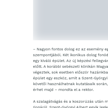
– Nagyon fontos dolog ez az esemény e
szempontjából. Két ikonikus dolog fonód
egy kiváló épület. Az új képzési felleg
előtt. A korábbi sebészeti klinikán Mag
végeztek, sok esetben először hazánkba
épület egy eszköz, amit a Szent-Györgyi 
követői használhatnak kutatásaik során, 
érhet majd – mondta el a rektor.
A szalagátvágás és a koszorúzás után m
Ilonáról, Szent-Györgyi Albert egyik leg