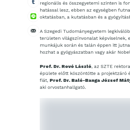
regionális és összegyetemi szinten is f
hatással lesz, ebben az egységben futna
oktatásban, a kutatásban és a gyógyítás
A Szegedi Tudományegyetem legkiválóbb o
területen világszínvonalat képviselnek,
munkájuk során és talán éppen itt jutna
hozhat a gyógyászatban vagy akár Nobel-
Prof. Dr. Rovó László
, az SZTE rektor
épülete előtt köszöntötte a projektzáró
fiát,
Prof. Dr. Baló-Banga József Mát
aki orvostanhallgató.