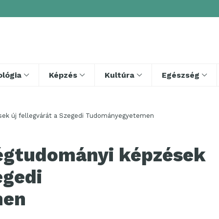
lógia
Képzés
Kultúra
Egészség
sek új fellegvárát a Szegedi Tudományegyetemen
ségtudományi képzések
egedi
men