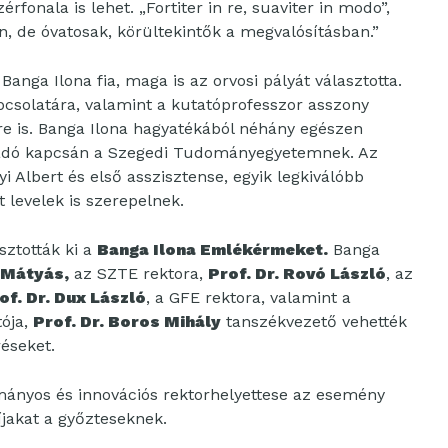
rfonala is lehet. „Fortiter in re, suaviter in modo”,
n, de óvatosak, körültekintők a megvalósításban.”
, Banga Ilona fia, maga is az orvosi pályát választotta.
pcsolatára, valamint a kutatóprofesszor asszony
re is. Banga Ilona hagyatékából néhány egészen
vadó kapcsán a Szegedi Tudományegyetemnek. Az
Albert és első asszisztense, egyik legkiválóbb
t levelek is szerepelnek.
ztották ki a
Banga Ilona Emlékérmeket.
Banga
 Mátyás,
az SZTE rektora,
Prof. Dr. Rovó László
, az
of. Dr. Dux László
, a GFE rektora, valamint a
tója,
Prof. Dr. Boros Mihály
tanszékvezető vehették
éseket.
ányos és innovációs rektorhelyettese az esemény
jakat a győzteseknek.