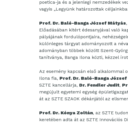
poetica-ja és a jelenlegi nemzedékek vezé
vagyis „Legyünk határozottak céljainkba
Prof. Dr. Baló-Banga József Mátyás
Előadásában kitért édesanyjával való ka
pályájának fordulópontjaira, nehézségei
különleges tárgyat adományozott a né
adományban többek között Szent-Györgyi 
tanítványa, Banga Ilona közti, kézzel írot
Az esemény kapcsán első alkalommal os
Ilona fia,
Prof. Dr. Baló-Banga József
SZTE kancellárja,
Dr. Fendler Judit
,
Pr
megújult egyetemi egység épületigazga
át az SZTE SZAOK dékánjától az elismer
Prof. Dr. Kónya Zoltán
, az SZTE tudom
keretében adta át az SZTE Innovációs Dí