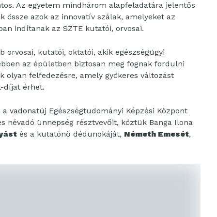
ontos. Az egyetem mindhárom alapfeladatára jelentős
k össze azok az innovatív szálak, amelyeket az
ban indítanak az SZTE kutatói, orvosai.
rvosai, kutatói, oktatói, akik egészségügyi
 ebben az épületben biztosan meg fognak fordulni
k olyan felfedezésre, amely gyökeres változást
díjat érhet.
a a vadonatúj Egészségtudományi Képzési Központ
 és névadó ünnepség résztvevőit, köztük Banga Ilona
yást
és a kutatónő dédunokáját,
Németh Emesét
,