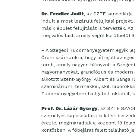
Dr. Fendler Judit
, az SZTE kancellárj
indult a most lezárult felújítási projek
másik épület felújítását is tervezték. Az
megvalósítást, amely végül körülbelül 9 
– A Szegedi Tudományegyetem egyik le
Öröm számunkra, hogy létrejött az egé
tömb, amely nagyon hiányzott a Szeged
hagyományokat, grandiózus és modern eg
alkotott Szent-Györgyi Albert és Banga 
szemináriumi termekkel, skill laborokka
Tudományegyetem hallgatóit, oktatóit, k
Prof. Dr. Lázár György
, az SZTE SZAOK
személyes kapcsolatára is kitért beszéd
érezte, megmaradtak a központ fő feladat
köntösben. A főbejárat felett található 