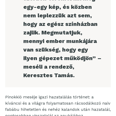
egy-egy kép, és közben
nem leplezzük azt sem,
hogy az egész színházban
zajlik. Megmutatjuk,
mennyi ember munkájára
van szükség, hogy egy
ilyen gépezet működjön” –
meséli a rendező,
Keresztes Tamás.
Pinokkió meséje igazi hazatalálás történet: a
kíváncsi és a világra folyamatosan rácsodálkozó naiv
fabábu hihetetlen és nehéz kalandok után hazatalál,
pontosabban visszatalál az apukájához,