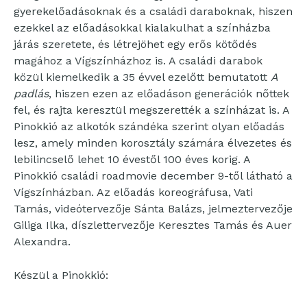
gyerekelőadásoknak és a családi daraboknak, hiszen
ezekkel az előadásokkal kialakulhat a színházba
járás szeretete, és létrejöhet egy erős kötődés
magához a Vígszínházhoz is. A családi darabok
közül kiemelkedik a 35 évvel ezelőtt bemutatott
A
padlás
, hiszen ezen az előadáson generációk nőttek
fel, és rajta keresztül megszerették a színházat is. A
Pinokkió az alkotók szándéka szerint olyan előadás
lesz, amely minden korosztály számára élvezetes és
lebilincselő lehet 10 évestől 100 éves korig. A
Pinokkió családi roadmovie december 9-től látható a
Vígszínházban. Az előadás koreográfusa, Vati
Tamás, videótervezője Sánta Balázs, jelmeztervezője
Giliga Ilka, díszlettervezője Keresztes Tamás és Auer
Alexandra.
Készül a Pinokkió: