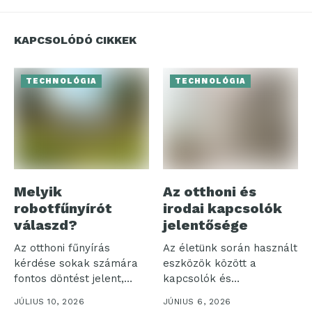
KAPCSOLÓDÓ CIKKEK
TECHNOLÓGIA
TECHNOLÓGIA
Melyik
Az otthoni és
robotfűnyírót
irodai kapcsolók
válaszd?
jelentősége
Az otthoni fűnyírás
Az életünk során használt
kérdése sokak számára
eszközök között a
fontos döntést jelent,
kapcsolók és
különösen, amikor a...
szerelvények különösen
JÚLIUS 10, 2026
JÚNIUS 6, 2026
jelentős...