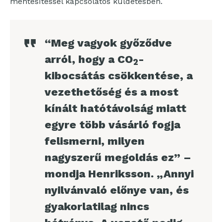
mentesítéssel kapcsolatos küldetésben.
“Meg vagyok győződve
arról, hogy a CO
-
2
kibocsátás csökkentése, a
vezethetőség és a most
kínált hatótávolság miatt
egyre több vásárló fogja
felismerni, milyen
nagyszerű megoldás ez” –
mondja Henriksson. „Annyi
nyilvánvaló előnye van, és
gyakorlatilag nincs