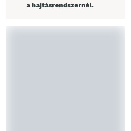
a hajtásrendszernél.