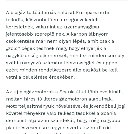
A biogáz töltőállomás hálózat Európa-szerte
fejlődik, köszönhetően a megnövekedett
keresletnek, valamint az üzemanyagipar
jelentősebb szereplőinek. A karbon lábnyom
csökkentése már nem olyan lépés, amit csak a
„zöld” cégek tesznek meg, hogy elnyerjék a
nagyközönség elismerését, mindez minden komoly
szállítmányozó számára létszükséglet és éppen
ezért minden rendelkezésre álló eszközt be kell
vetni a cél elérése érdekében.
Az új biogázmotorok a Scania által több éve kínált,
méltán híres 13 literes gázmotoron alapulnak.
Motorteljesítményük növelésével és jövendőbeli jogi
követelményekre való felkészítésükkel a Scania
demonstrálja azon szándékát, hogy még nagyobb
piaci részesedésre tegyen szert a szén-dioxid