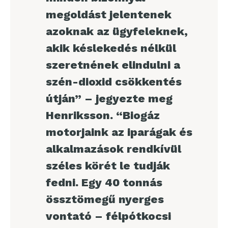
megoldást jelentenek
azoknak az ügyfeleknek,
akik késlekedés nélkül
szeretnének elindulni a
szén-dioxid csökkentés
útján” – jegyezte meg
Henriksson. “Biogáz
motorjaink az iparágak és
alkalmazások rendkívül
széles körét le tudják
fedni. Egy 40 tonnás
össztömegű nyerges
vontató – félpótkocsi