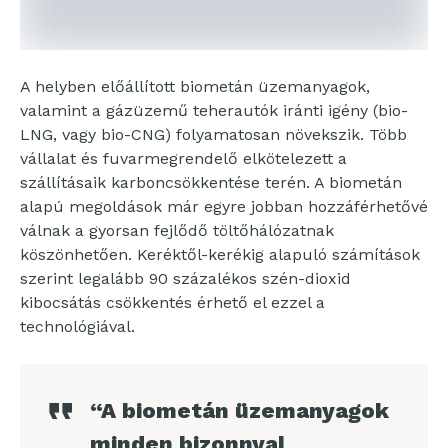
A helyben előállított biometán üzemanyagok,
valamint a gázüzemű teherautók iránti igény (bio-
LNG, vagy bio-CNG) folyamatosan növekszik. Több
vállalat és fuvarmegrendelő elkötelezett a
szállításaik karboncsökkentése terén. A biometán
alapú megoldások már egyre jobban hozzáférhetővé
válnak a gyorsan fejlődő töltőhálózatnak
köszönhetően. Keréktől-kerékig alapuló számítások
szerint legalább 90 százalékos szén-dioxid
kibocsátás csökkentés érhető el ezzel a
technológiával.
“A biometán üzemanyagok
minden bizonnyal