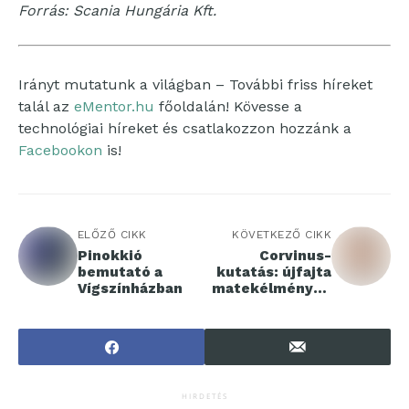
Forrás: Scania Hungária Kft.
Irányt mutatunk a világban – További friss híreket
talál az
eMentor.hu
főoldalán! Kövesse a
technológiai híreket és csatlakozzon hozzánk a
Facebookon
is!
ELŐZŐ CIKK
KÖVETKEZŐ CIKK
Pinokkió
Corvinus-
bemutató a
kutatás: újfajta
Vígszínházban
matekélmények
kellenek a
fenntartható
gazdasági
döntésekhez
HIRDETÉS