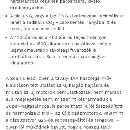
hajtáslánccal kerülnek párosításra, kiváló
eredményekkel
A bio-LNG, vagy a bio-CNG alkalmazása racionális út
lehet a radikális CO
– csökkentés irányába itt és
2
most, lemondások nélkül
A 420 lóerős és a 460 lóerős teljesítménnyel,
valamint az 1800 kilométeres hatótávval még a
legmaximalistább távolsági fuvarozók is
profitálhatnak a Scania fenntartható biogáz-
kínálatából.
A Scania első ízben a tavalyi IAA haszonjármű-
kiállításon tett utalást az új biogáz hajtásra és
miután az új motorok bemutatkoztak, nem maradt
el a meglepetés sem, miszerint kétharmaduk a
Super-hajtáslánccal is párosítható. A jól összeállított
és harmonizáló trió – az új biogázmotorok, valamint
a dízeltestvér G25-ös sebességváltói és tengelyei –
olyan jól működnek együtt, hogy a hosszú távú