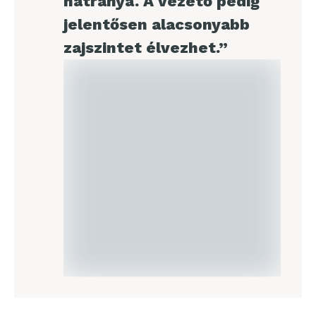
hátránya. A vezető pedig
jelentősen alacsonyabb
zajszintet élvezhet.”