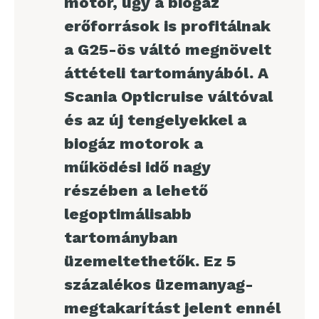
motor, úgy a biogáz
erőforrások is profitálnak
a G25-ös váltó megnövelt
áttételi tartományából. A
Scania Opticruise váltóval
és az új tengelyekkel a
biogáz motorok a
működési idő nagy
részében a lehető
legoptimálisabb
tartományban
üzemeltethetők. Ez 5
százalékos üzemanyag-
megtakarítást jelent ennél