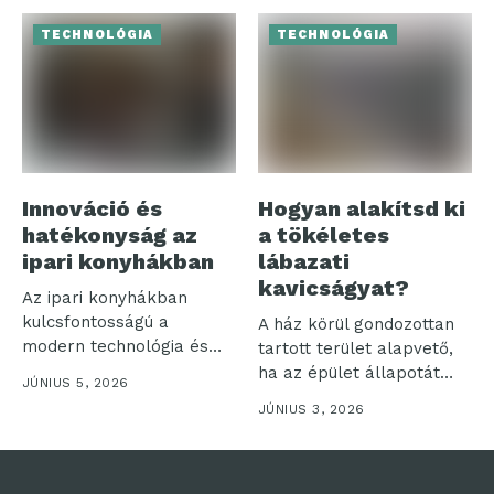
TECHNOLÓGIA
TECHNOLÓGIA
Innováció és
Hogyan alakítsd ki
hatékonyság az
a tökéletes
ipari konyhákban
lábazati
kavicságyat?
Az ipari konyhákban
kulcsfontosságú a
A ház körül gondozottan
modern technológia és
tartott terület alapvető,
hatékonyság
ha az épület állapotát
JÚNIUS 5, 2026
összehangolása. Ezek a...
hosszú...
JÚNIUS 3, 2026