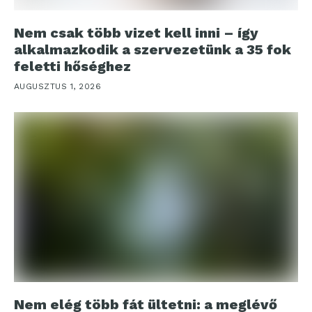
Nem csak több vizet kell inni – így
alkalmazkodik a szervezetünk a 35 fok
feletti hőséghez
AUGUSZTUS 1, 2026
Nem elég több fát ültetni: a meglévő