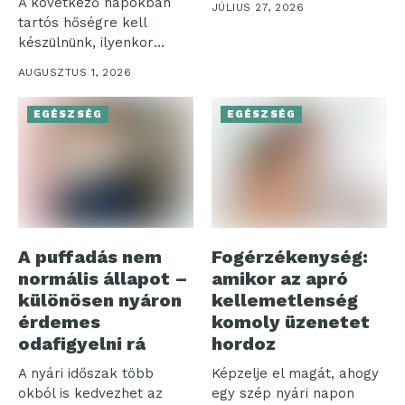
A következő napokban
JÚLIUS 27, 2026
pillére – az...
tartós hőségre kell
készülnünk, ilyenkor
pedig nemcsak a
AUGUSZTUS 1, 2026
komfortérzetünk...
EGÉSZSÉG
EGÉSZSÉG
A puffadás nem
Fogérzékenység:
normális állapot –
amikor az apró
különösen nyáron
kellemetlenség
érdemes
komoly üzenetet
odafigyelni rá
hordoz
A nyári időszak több
Képzelje el magát, ahogy
okból is kedvezhet az
egy szép nyári napon