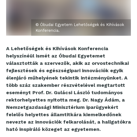
© Óbudai Egyetem Lehetőségek és Kihívások
Konferencia.
A Lehetőségek és Kihívások Konferencia
helyszínéül ismét az Óbudai Egyetemet
választották a szervezők, akik az orvostechnikai
fejlesztések és egészségipari innovációk egyik
élenjáró műhelyének tekintik intézményünket. A
több száz szakember részvételével megtartott
eseményt Prof. Dr. Gulácsi László tudományos
rektorhelyettes nyitotta meg. Dr. Nagy Ádám, a
Nemzetgazdasági Minisztérium iparügyekért
felelős helyettes államtitkára kiemelkedőnek
nevezte az innovációk felkarolását, a hallgatókra
ható inspiráló közeget az egyetemen.