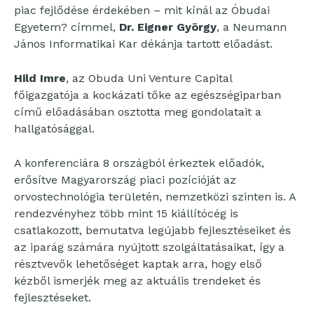
piac fejlődése érdekében – mit kínál az Óbudai
Egyetem? címmel,
Dr. Eigner György
, a Neumann
János Informatikai Kar dékánja tartott előadást.
Hild Imre
, az Obuda Uni Venture Capital
főigazgatója a kockázati tőke az egészségiparban
című előadásában osztotta meg gondolatait a
hallgatósággal.
A konferenciára 8 országból érkeztek előadók,
erősítve Magyarország piaci pozícióját az
orvostechnológia területén, nemzetközi szinten is. A
rendezvényhez több mint 15 kiállítócég is
csatlakozott, bemutatva legújabb fejlesztéseiket és
az iparág számára nyújtott szolgáltatásaikat, így a
résztvevők lehetőséget kaptak arra, hogy első
kézből ismerjék meg az aktuális trendeket és
fejlesztéseket.