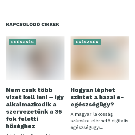
KAPCSOLÓDÓ CIKKEK
EGÉSZSÉG
EGÉSZSÉG
Nem csak több
Hogyan léphet
vizet kell inni – így
szintet a hazai e-
alkalmazkodik a
egészségügy?
szervezetünk a 35
A magyar lakosság
fok feletti
számára elérhető digitális
hőséghez
egészségügyi
ökoszisztéma három