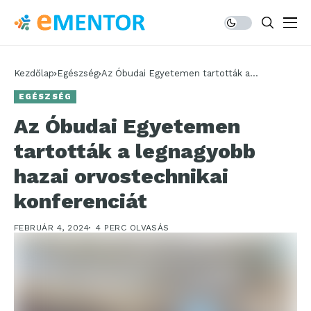
Kezdőlap
Egészség
Az Óbudai Egyetemen tartották a
legnagyobb hazai orvostechnikai
EGÉSZSÉG
konferenciát
Az Óbudai Egyetemen
tartották a legnagyobb
hazai orvostechnikai
konferenciát
FEBRUÁR 4, 2024
4 PERC OLVASÁS