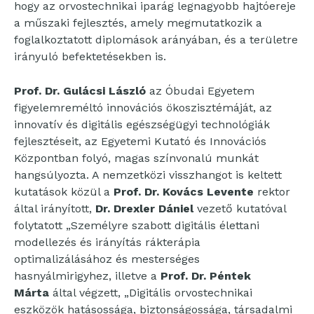
hogy az orvostechnikai iparág legnagyobb hajtóereje
a műszaki fejlesztés, amely megmutatkozik a
foglalkoztatott diplomások arányában, és a területre
irányuló befektetésekben is.
Prof. Dr. Gulácsi László
az Óbudai Egyetem
figyelemreméltó innovációs ökoszisztémáját, az
innovatív és digitális egészségügyi technológiák
fejlesztéseit, az Egyetemi Kutató és Innovációs
Központban folyó, magas színvonalú munkát
hangsúlyozta. A nemzetközi visszhangot is keltett
kutatások közül a
Prof. Dr. Kovács Levente
rektor
által irányított,
Dr. Drexler Dániel
vezető kutatóval
folytatott „Személyre szabott digitális élettani
modellezés és irányítás rákterápia
optimalizálásához és mesterséges
hasnyálmirigyhez, illetve a
Prof. Dr. Péntek
Márta
által végzett, „Digitális orvostechnikai
eszközök hatásossága, biztonságossága, társadalmi