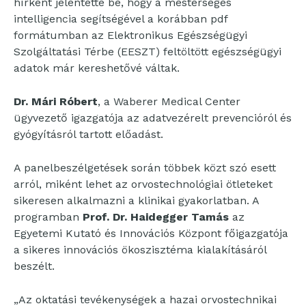
hírként jelentette be, hogy a mesterséges
intelligencia segítségével a korábban pdf
formátumban az Elektronikus Egészségügyi
Szolgáltatási Térbe (EESZT) feltöltött egészségügyi
adatok már kereshetővé váltak.
Dr. Mári Róbert
, a Waberer Medical Center
ügyvezető igazgatója az adatvezérelt prevencióról és
gyógyításról tartott előadást.
A panelbeszélgetések során többek közt szó esett
arról, miként lehet az orvostechnológiai ötleteket
sikeresen alkalmazni a klinikai gyakorlatban. A
programban
Prof. Dr. Haidegger Tamás
az
Egyetemi Kutató és Innovációs Központ főigazgatója
a sikeres innovációs ökoszisztéma kialakításáról
beszélt.
„Az oktatási tevékenységek a hazai orvostechnikai