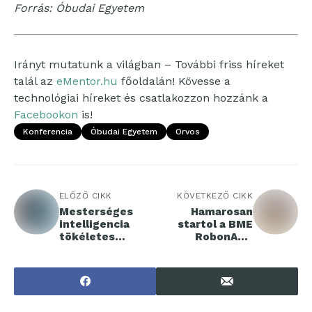
Forrás: Óbudai Egyetem
Irányt mutatunk a világban – További friss híreket
talál az
eMentor.hu
főoldalán! Kövesse a
technológiai híreket és csatlakozzon hozzánk a
Facebookon
is!
Konferencia
Óbudai Egyetem
Orvos
ELŐZŐ CIKK
KÖVETKEZŐ CIKK
Mesterséges
Hamarosan
intelligencia
startol a BME
tökéletes
RobonAUT
magyarsággal?
robotversenye