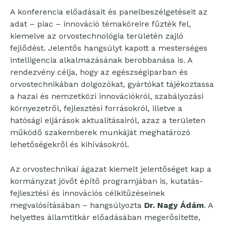
A konferencia előadásait és panelbeszélgetéseit az
adat – piac – innováció témaköreire fűzték fel,
kiemelve az orvostechnológia területén zajló
fejlődést. Jelentős hangsúlyt kapott a mesterséges
intelligencia alkalmazásának berobbanása is. A
rendezvény célja, hogy az egészségiparban és
orvostechnikában dolgozókat, gyártókat tájékoztassa
a hazai és nemzetközi innovációkról, szabályozási
környezetről, fejlesztési forrásokról, illetve a
hatósági eljárások aktualitásairól, azaz a területen
működő szakemberek munkáját meghatározó
lehetőségekről és kihívásokról.
Az orvostechnikai ágazat kiemelt jelentőséget kap a
kormányzat jövőt építő programjában is, kutatás-
fejlesztési és innovációs célkitűzéseinek
megvalósításában – hangsúlyozta
Dr. Nagy Ádám
. A
helyettes államtitkár előadásában megerősítette,