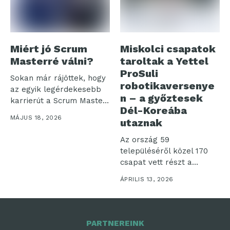
Miért jó Scrum
Miskolci csapatok
Masterré válni?
taroltak a Yettel
ProSuli
Sokan már rájöttek, hogy
robotikaversenye
az egyik legérdekesebb
n – a győztesek
karrierút a Scrum Master
Dél-Koreába
szerep...
MÁJUS 18, 2026
utaznak
Az ország 59
településéről közel 170
csapat vett részt a
ProSuli 2026-os...
ÁPRILIS 13, 2026
PARTNEREINK