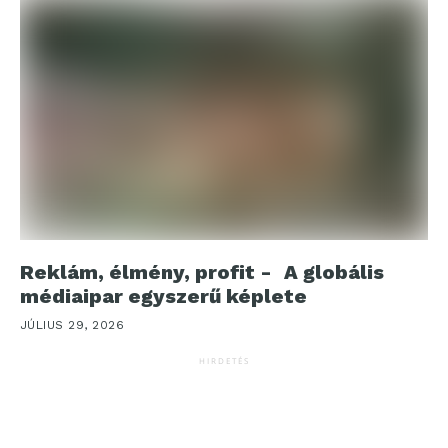
Reklám, élmény, profit - A globális
médiaipar egyszerű képlete
JÚLIUS 29, 2026
HIRDETÉS