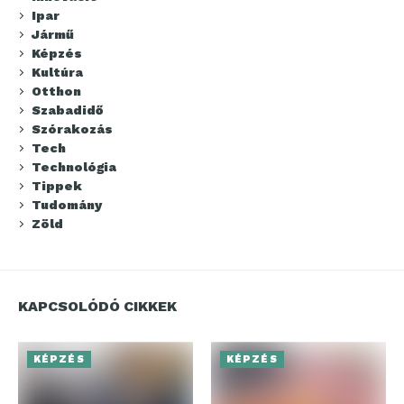
Ipar
Jármű
Képzés
Kultúra
Otthon
Szabadidő
Szórakozás
Tech
Technológia
Tippek
Tudomány
Zöld
KAPCSOLÓDÓ CIKKEK
KÉPZÉS
KÉPZÉS