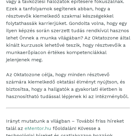
vagy a távközlési hálózatok építésére fókuszálnak.
Ezek a tanfolyamok segítenek abban, hogy a
résztvevők kiemelkedő szakmai készségekkel
folytathassák karrierjüket. Gondolta volna, hogy egy
ilyen képzés során szerzett tudás rendkívül hasznos
lehet Önnek a munka világában? Az Oktatozone által
kínált kurzusok lehetővé teszik, hogy résztvevőik a
munkaerőpiacon értékes kompetenciákkal
jelenjenek meg.
Az Oktatozone célja, hogy minden résztvevő
számára kiemelkedő oktatási élményt nyújtson, és
biztosítsa, hogy a hallgatók a gyakorlati életben is
hasznosítható tudással lépjenek ki az intézményből.
Irányt mutatunk a világban – További friss híreket
talál az
eMentor.hu
főoldalán! Kövesse a
technológiai híreket és csatlakozzon hozzánk