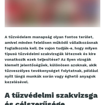
A tűzvédelem manapság olyan fontos terület,
amivel minden felelősen működő vállalkozásnak
foglalkoznia kell. De vajon tudják-e, hogy milyen
típusú tűzvédelmi szakvizsgák léteznek és kire
vonatkozik ezek teljesítése? Az ilyen vizsgák
kiemelt jelentőségűek, különösen azoknak, akik
tűzveszélyes tevékenységet folytatnak, például
nyílt lángú munkák során vagy éghető anyagok
kezelésével.
A tűzvédelmi szakvizsga
és célszerűsége