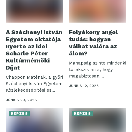
A Széchenyi István
Folyékony angol
Egyetem oktatója
tudás: hogyan
nyerte az idei
válhat valóra az
Scharle Péter
álom?
Kultúrmérnöki
Manapság szinte mindenki
Díjat
törekszik arra, hogy
magabiztosan,
Chappon Máténak, a győri
természetesen beszéljen
Széchenyi István Egyetem
JÚNIUS 12, 2026
angolul. Azonban
Közlekedésépítési és
gyakran...
Vízmérnöki Tanszéke
JÚNIUS 29, 2026
oktatójának...
KÉPZÉS
KÉPZÉS