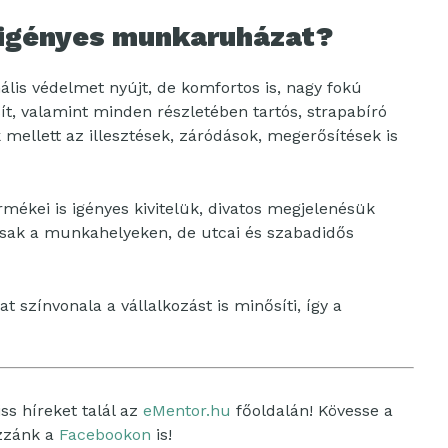
, igényes munkaruházat?
is védelmet nyújt, de komfortos is, nagy fokú
ít, valamint minden részletében tartós, strapabíró
 mellett az illesztések, záródások, megerősítések is
rmékei is igényes kivitelük, divatos megjelenésük
sak a munkahelyeken, de utcai és szabadidős
színvonala a vállalkozást is minősíti, így a
ss híreket talál az
eMentor.hu
főoldalán! Kövesse a
ozzánk a
Facebookon
is!