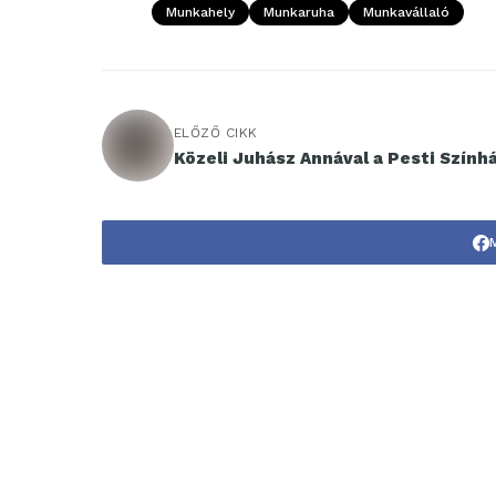
Munkahely
Munkaruha
Munkavállaló
ELŐZŐ CIKK
Közeli Juhász Annával a Pesti Szính