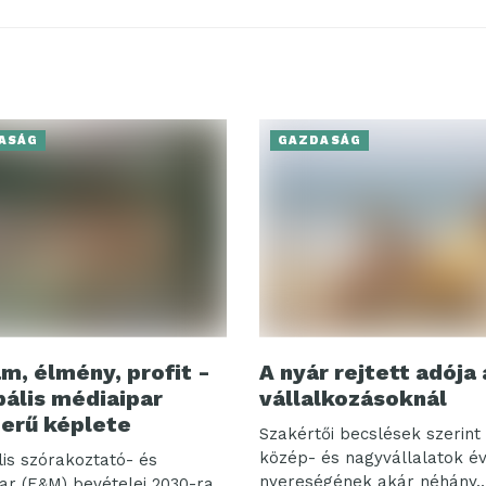
ASÁG
GAZDASÁG
m, élmény, profit -
A nyár rejtett adója 
bális médiaipar
vállalkozásoknál
erű képlete
Szakértői becslések szerint 
közép- és nagyvállalatok é
lis szórakoztató- és
nyereségének akár néhány..
ar (E&M) bevételei 2030-ra