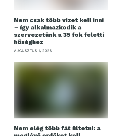
Nem csak több vizet kell inni
– így alkalmazkodik a
szervezetünk a 35 fok feletti
hőséghez
AUGUSZTUS 1, 2026
Nem elég több fát ültetni: a
meglévő erdőket kell