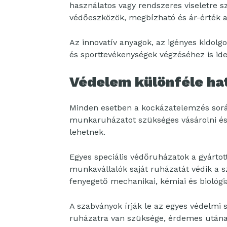
használatos vagy rendszeres viseletre
védőeszközök, megbízható és ár-érték ar
Az innovatív anyagok, az igényes kidolg
és sporttevékenységek végzéséhez is ideá
Védelem különféle ha
Minden esetben a kockázatelemzés sorá
munkaruházatot szükséges vásárolni és 
lehetnek.
Egyes speciális védőruházatok a gyárto
munkavállalók saját ruházatát védik a 
fenyegető mechanikai, kémiai és biológia
A szabványok írják le az egyes védelmi s
ruházatra van szüksége, érdemes utánan