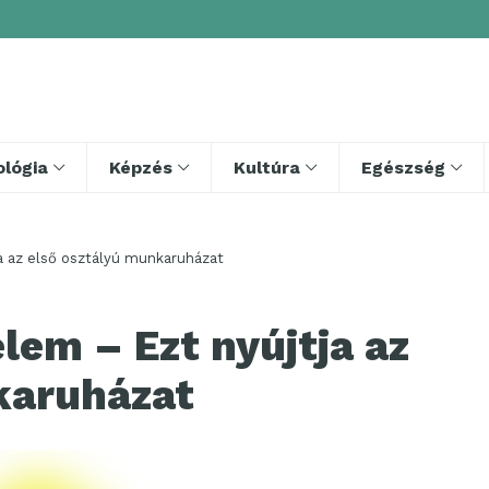
lógia
Képzés
Kultúra
Egészség
a az első osztályú munkaruházat
lem – Ezt nyújtja az
karuházat