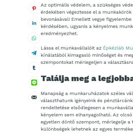
Az optimális védelem, a szükséges véd
érdekében végeztesse el a munkakörök
bevonásával! Emellett vegye figyelembe 
kérdésében, ugyanis a kényelmes mun
eredményezhet.
Lássa el munkavállalóit az
Épkézláb Mun
kínálatából kimagasló minőséget és meg
szempontokat mérlegeljen a választásn
Találja meg a legjobba
Manapság a munkaruházatok széles vála
választhatunk igényeink és pénztárcán
rendeltetése elsődlegesen a munkavállal
kényelem sem elhanyagolható. Az olcsó h
egyetlen döntő szempont, mérlegelje a t
különbségek lehetnek az egyes termékek