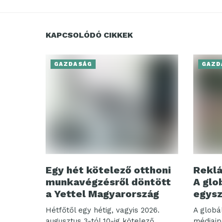
KAPCSOLÓDÓ CIKKEK
GAZDASÁG
GAZD
Egy hét kötelező otthoni
Reklá
munkavégzésről döntött
A glo
a Yettel Magyarország
egysz
Hétfőtől egy hétig, vagyis 2026.
A globá
augusztus 3-tól 10-ig kötelező
médiaip