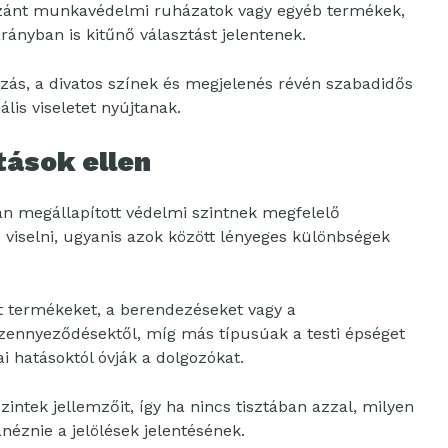
 szánt munkavédelmi ruházatok vagy egyéb termékek,
ányban is kitűnő választást jelentenek.
ozás, a divatos színek és megjelenés révén szabadidős
lis viseletet nyújtanak.
tások ellen
n megállapított védelmi szintnek megfelelő
viselni, ugyanis azok között lényeges különbségek
tt termékeket, a berendezéseket vagy a
szennyeződésektől, míg más típusúak a testi épséget
i hatásoktól óvják a dolgozókat.
zintek jellemzőit, így ha nincs tisztában azzal, milyen
éznie a jelölések jelentésének.