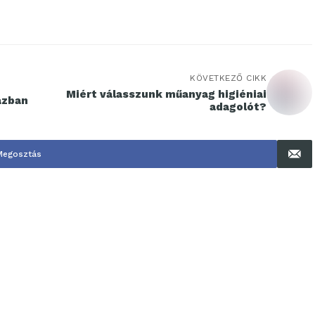
KÖVETKEZŐ CIKK
Miért válasszunk műanyag higiéniai
ázban
adagolót?
Megosztás