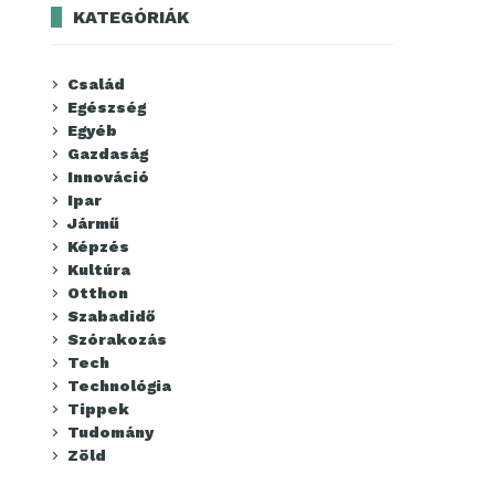
KATEGÓRIÁK
Család
Egészség
Egyéb
Gazdaság
Innováció
Ipar
Jármű
Képzés
Kultúra
Otthon
Szabadidő
Szórakozás
Tech
Technológia
Tippek
Tudomány
Zöld