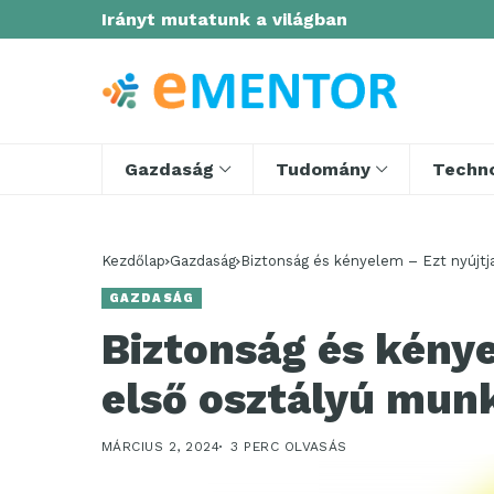
Irányt mutatunk a világban
Gazdaság
Tudomány
Techno
Kezdőlap
Gazdaság
Biztonság és kényelem – Ezt nyújtj
GAZDASÁG
Biztonság és kénye
első osztályú mun
MÁRCIUS 2, 2024
3 PERC OLVASÁS