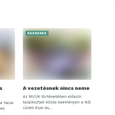
GAZDASÁG
a
A vezetésnek nincs neme
Az MVÜK történetében először
találkoztak közös eseményen a Női
a hazai
Üzleti Klub és...
ves
.