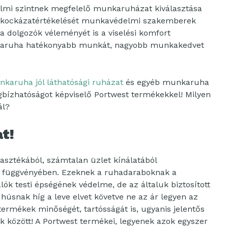
elmi szintnek megfelelő munkaruházat kiválasztása
 kockázatértékelését munkavédelmi szakemberek
a dolgozók véleményét is a viselési komfort
karuha hatékonyabb munkát, nagyobb munkakedvet
karuha jól láthatósági ruházat
és egyéb munkaruha
bízhatóságot képviselő Portwest termékekkel! Milyen
ál?
t!
sztékából, számtalan üzlet kínálatából
k függvényében. Ezeknek a ruhadaraboknak a
ók testi épségének védelme, de az általuk biztosított
úsnak híg a leve elvet követve ne az ár legyen az
ermékek minőségét, tartósságát is, ugyanis jelentős
 között! A Portwest termékei, legyenek azok egyszer