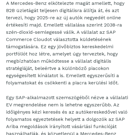
A Mercedes-Benz elkötelezte magát amellett, hogy
B2B üzletágát teljesen digitálisra állítja át, és azt
tervezi, hogy 2025-re az új autók negyedét online
értékesíti majd. Emellett vállalása szerint 2038-ra
szén-dioxid-semlegessé válik. A vállalat az SAP
Commerce Cloudot választotta küldetésének
támogatására. Ez egy jövőbiztos kereskedelmi
portfóliót hoz létre, amelyet úgy terveztek, hogy
megbízhatóan működtesse a vállalat digitális
stratégiáját, beleértve a különböző piacokon
egységesített kínálatot is. Emellett egyszerűsíti a
folyamatokat és csökkenti a piacra kerülési időt.
Egy SAP-alkalmazott szemszögéből nézve a vállalati
EV megrendelése nem is lehetne egyszerűbb. Az
időigényes kézi keresés és az autókereskedővel való
folyamatos egyeztetések helyett a dolgozók az SAP
Ariba megoldások irányított vásárlási funkcióját
használhatják, és közvetlenül a Mercedes-Benz