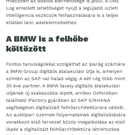
miközben az adatok elérhetősége is javul. A ONE
Log emellett lehetőséget nyújt a legújabb üzleti
intelligencia eszközök felhasználására is a teljes
ellátási lánc adatelemzéséhez.
A BMW is a felhőbe
költözött
Fontos tanulságokkal szolgálhat az iparág számára
a BMW Group digitális átalakulási útja is, amelyen
szintén az SAP-val halad végig. A két cég több mint
30 éve partner. A BMW tavaly digitális átalakulási
útjának új szakaszába lépett, amikor Oxfordban
található iFactory gyárában az SAP S/4HANA
segítségével digitalizált felhőarchitektúrára váltott.
Az autóipari üzemek folyamatainak digitalizálására
vonatkozó első tervezet közös megalkotása az első
lépés a digitalizált felhőarchitektúra létrehozása