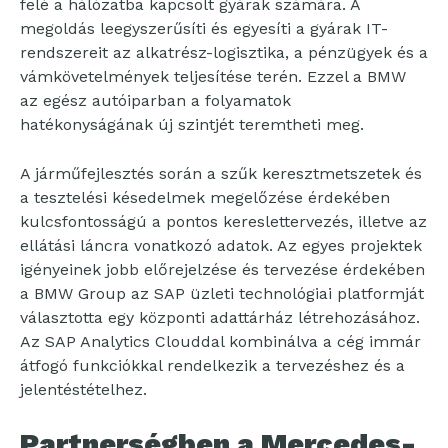
felé a hálózatba kapcsolt gyárak számára. A
megoldás leegyszerűsíti és egyesíti a gyárak IT-
rendszereit az alkatrész-logisztika, a pénzügyek és a
vámkövetelmények teljesítése terén. Ezzel a BMW
az egész autóiparban a folyamatok
hatékonyságának új szintjét teremtheti meg.
A járműfejlesztés során a szűk keresztmetszetek és
a tesztelési késedelmek megelőzése érdekében
kulcsfontosságú a pontos kereslettervezés, illetve az
ellátási láncra vonatkozó adatok. Az egyes projektek
igényeinek jobb előrejelzése és tervezése érdekében
a BMW Group az SAP üzleti technológiai platformját
választotta egy központi adattárház létrehozásához.
Az SAP Analytics Clouddal kombinálva a cég immár
átfogó funkciókkal rendelkezik a tervezéshez és a
jelentéstételhez.
Partnerségben a Mercedes-