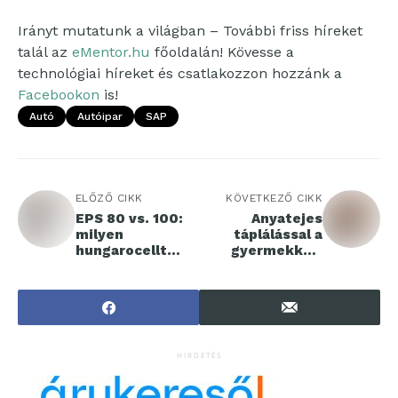
Irányt mutatunk a világban – További friss híreket
talál az
eMentor.hu
főoldalán! Kövesse a
technológiai híreket és csatlakozzon hozzánk a
Facebookon
is!
Autó
Autóipar
SAP
ELŐZŐ CIKK
KÖVETKEZŐ CIKK
EPS 80 vs. 100:
Anyatejes
milyen
táplálással a
hungarocellt
gyermekkori
érdemes
elhízás ellen
választani?
HIRDETÉS