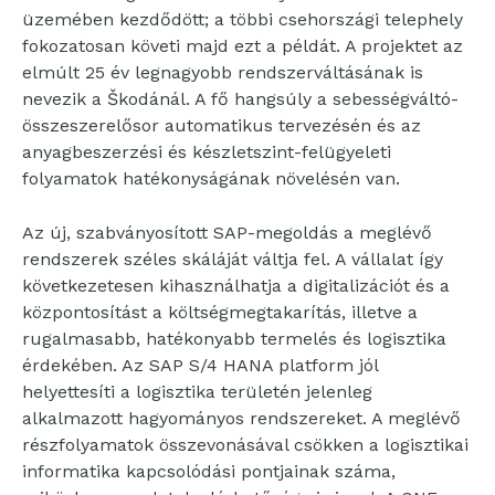
üzemében kezdődött; a többi csehországi telephely
fokozatosan követi majd ezt a példát. A projektet az
elmúlt 25 év legnagyobb rendszerváltásának is
nevezik a Škodánál. A fő hangsúly a sebességváltó-
összeszerelősor automatikus tervezésén és az
anyagbeszerzési és készletszint-felügyeleti
folyamatok hatékonyságának növelésén van.
Az új, szabványosított SAP-megoldás a meglévő
rendszerek széles skáláját váltja fel. A vállalat így
következetesen kihasználhatja a digitalizációt és a
központosítást a költségmegtakarítás, illetve a
rugalmasabb, hatékonyabb termelés és logisztika
érdekében. Az SAP S/4 HANA platform jól
helyettesíti a logisztika területén jelenleg
alkalmazott hagyományos rendszereket. A meglévő
részfolyamatok összevonásával csökken a logisztikai
informatika kapcsolódási pontjainak száma,