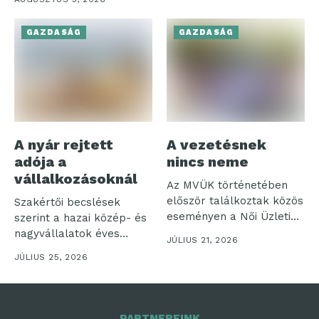
GAZDASÁG
GAZDASÁG
A nyár rejtett
A vezetésnek
adója a
nincs neme
vállalkozásoknál
Az MVÜK történetében
először találkoztak közös
Szakértői becslések
eseményen a Női Üzleti
szerint a hazai közép- és
Klub és...
nagyvállalatok éves
JÚLIUS 21, 2026
nyereségének akár
JÚLIUS 25, 2026
néhány...
PARTNEREINK