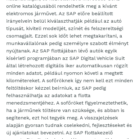
online katalógusából rendelhetik meg a kívánt
elektromos járművet. Az SAP előre beállított
irányelvein belül kiválaszthatják például az autó
típusát, kiviteli modelljét, színét és felszereltségi
csomagjait. Ezzel sok időt lehet megtakarítani, a
munkavállalónak pedig személyre szabott élményt
nyújtanak. Az SAP flottájában lévő autók egyik
kísérleti programjában az SAP Digital Vehicle Suit
által létrehozott digitális iker automatikusan rögzít
minden adatot, például nyomon követi a megtett
kilométereket. A sofőröknek így nem kell ezt minden
feltöltéskor kézzel beírniuk, az SAP pedig
felhasználhatja az adatokat a flotta
menedzsmentjéhez. A sofőröket figyelmeztethetik,
ha a járműnek töltésre van szüksége, és abban is
segítenek, ezt hol tegyék meg. A visszajelzések
alapján gyorsan tudnak cselekedni, fejlesztéseket és
új ajánlatokat bevezetni. Az SAP flottakezelő