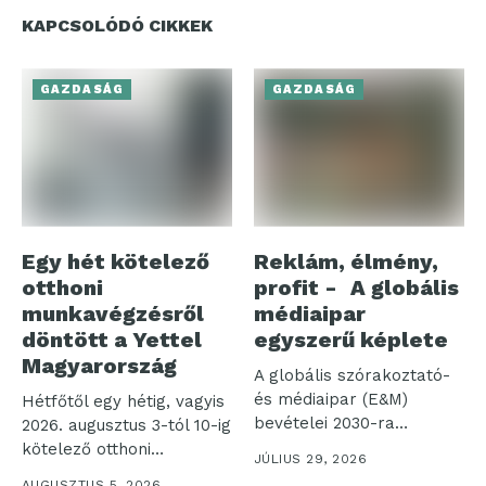
KAPCSOLÓDÓ CIKKEK
GAZDASÁG
GAZDASÁG
Egy hét kötelező
Reklám, élmény,
otthoni
profit - A globális
munkavégzésről
médiaipar
döntött a Yettel
egyszerű képlete
Magyarország
A globális szórakoztató-
és médiaipar (E&M)
Hétfőtől egy hétig, vagyis
bevételei 2030-ra
2026. augusztus 3-tól 10-ig
elérhetik a 4,2 ezer...
kötelező otthoni
JÚLIUS 29, 2026
munkavégzést rendelt...
AUGUSZTUS 5, 2026