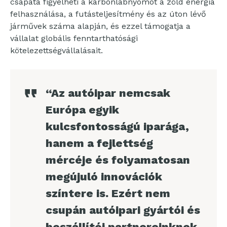
csapata figyelheti a karbonlábnyomot a zöld energia
felhasználása, a futásteljesítmény és az úton lévő
járművek száma alapján, és ezzel támogatja a
vállalat globális fenntarthatósági
kötelezettségvállalásait.
“Az autóipar nemcsak
Európa egyik
kulcsfontosságú iparága,
hanem a fejlettség
mércéje és folyamatosan
megújuló innovációk
színtere is. Ezért nem
csupán autóipari gyártói és
beszállítói partnereinknek,