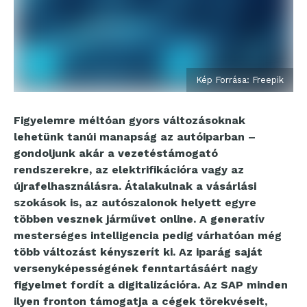
Kép Forrása: Freepik
Figyelemre méltóan gyors változásoknak
lehetünk tanúi manapság az autóiparban
–
gondoljunk akár a vezetéstámogató
rendszerekre, az elektrifikációra vagy az
újrafelhasználásra. Átalakulnak a vásárlási
szokások is, az autószalonok helyett egyre
többen vesznek járművet online. A generatív
mesterséges intelligencia pedig várhatóan még
több változást kényszerít ki. Az iparág saját
versenyképességének fenntartásáért nagy
figyelmet fordít a digitalizációra. Az SAP minden
ilyen fronton támogatja a cégek törekvéseit,