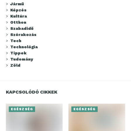
Jármű
Képzés
Kultúra
Otthon
Szabadidő
Szórakozás
Tech
Technológia
Tippek
Tudomány
Zöld
KAPCSOLÓDÓ CIKKEK
EGÉSZSÉG
EGÉSZSÉG