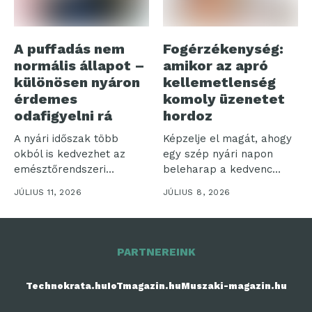
A puffadás nem
Fogérzékenység:
normális állapot –
amikor az apró
különösen nyáron
kellemetlenség
érdemes
komoly üzenetet
odafigyelni rá
hordoz
A nyári időszak több
Képzelje el magát, ahogy
okból is kedvezhet az
egy szép nyári napon
emésztőrendszeri
beleharap a kedvenc
panaszoknak.
fagyijába,...
JÚLIUS 11, 2026
JÚLIUS 8, 2026
Gyakrabban
fogyasztunk...
PARTNEREINK
Technokrata.hu
IoTmagazin.hu
Muszaki-magazin.hu