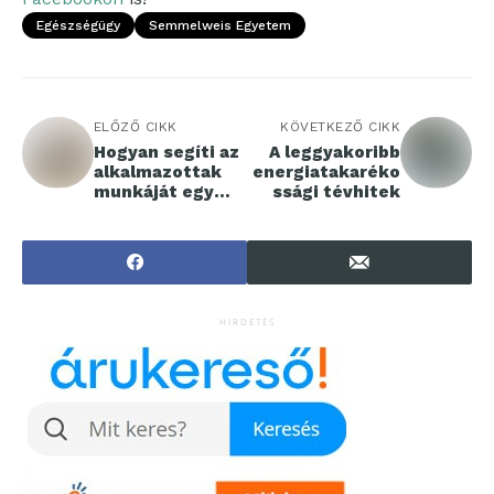
Egészségügy
Semmelweis Egyetem
ELŐZŐ CIKK
KÖVETKEZŐ CIKK
Hogyan segíti az
A leggyakoribb
alkalmazottak
energiatakaréko
munkáját egy
ssági tévhitek
céges CRM
rendszer?
HIRDETÉS