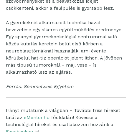
szövődményeket és a beavatkozás idejét
csökkenteni, akkor a felépülés is gyorsabb lesz.
A gyerekeknél alkalmazott technika hazai
bevezetése egy sikeres együttműködés eredménye.
Egy spanyol gyermekonkológiai centrummal való
közös kutatás keretein belül első körben a
neuroblasztómáknál használják, ami évente
körülbelül hat-tíz operációt jelent itthon. A jövőben
más típusú tumoroknál – máj, vese – is
alkalmazható lesz az eljárás.
Forrás: Semmelweis Egyetem
Irányt mutatunk a világban – További friss híreket
talál az
eMentor.hu
főoldalán! Kövesse a
technológiai híreket és csatlakozzon hozzánk a
Facebookon
is!