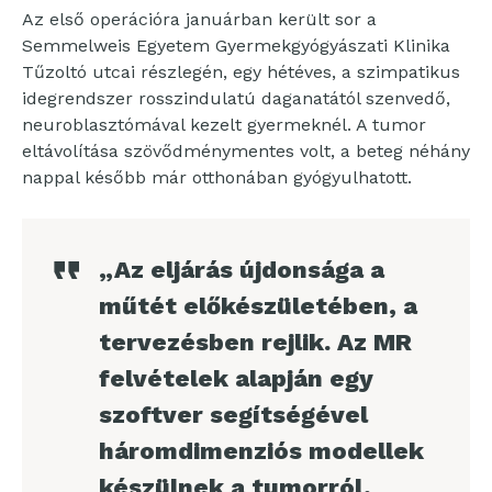
Az első operációra januárban került sor a
Semmelweis Egyetem Gyermekgyógyászati Klinika
Tűzoltó utcai részlegén, egy hétéves, a szimpatikus
idegrendszer rosszindulatú daganatától szenvedő,
neuroblasztómával kezelt gyermeknél. A tumor
eltávolítása szövődménymentes volt, a beteg néhány
nappal később már otthonában gyógyulhatott.
„Az eljárás újdonsága a
műtét előkészületében, a
tervezésben rejlik. Az MR
felvételek alapján egy
szoftver segítségével
háromdimenziós modellek
készülnek a tumorról,