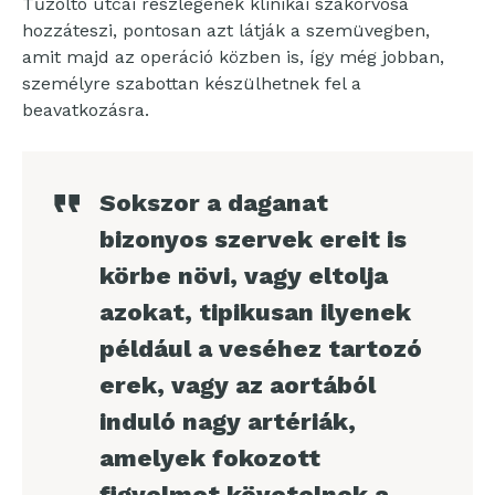
Tűzoltó utcai részlegének klinikai szakorvosa
hozzáteszi, pontosan azt látják a szemüvegben,
amit majd az operáció közben is, így még jobban,
személyre szabottan készülhetnek fel a
beavatkozásra.
Sokszor a daganat
bizonyos szervek ereit is
körbe növi, vagy eltolja
azokat, tipikusan ilyenek
például a veséhez tartozó
erek, vagy az aortából
induló nagy artériák,
amelyek fokozott
figyelmet követelnek a