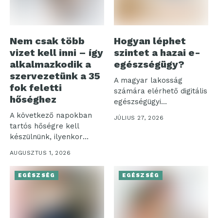
Nem csak több
Hogyan léphet
vizet kell inni – így
szintet a hazai e-
alkalmazkodik a
egészségügy?
szervezetünk a 35
A magyar lakosság
fok feletti
számára elérhető digitális
hőséghez
egészségügyi
ökoszisztéma három
A következő napokban
JÚLIUS 27, 2026
pillére – az...
tartós hőségre kell
készülnünk, ilyenkor
pedig nemcsak a
AUGUSZTUS 1, 2026
komfortérzetünk...
EGÉSZSÉG
EGÉSZSÉG