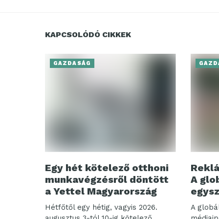
KAPCSOLÓDÓ CIKKEK
GAZDASÁG
GAZD
Egy hét kötelező otthoni
Reklá
munkavégzésről döntött
A glo
a Yettel Magyarország
egysz
Hétfőtől egy hétig, vagyis 2026.
A globá
augusztus 3-tól 10-ig kötelező
médiaip