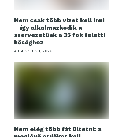
Nem csak több vizet kell inni
– így alkalmazkodik a
szervezetünk a 35 fok feletti
hőséghez
AUGUSZTUS 1, 2026
Nem elég több fát ültetni: a
meglévő erdőket kell