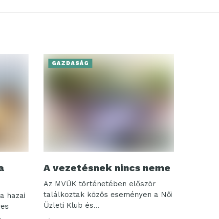
GAZDASÁG
a
A vezetésnek nincs neme
Az MVÜK történetében először
találkoztak közös eseményen a Női
a hazai
Üzleti Klub és...
ves
.