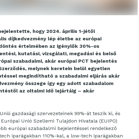
jelentette, hogy 2024. április 1-jétől
is díjkedvezmény lép életbe az európai
j döntés értelmében az igénylők 30%-os
ntési, kutatási, vizsgálati, megadási és belső
rópai szabadalmi, akár európai PCT bejelentés
zerződés, melynek keretein belül egyetlen
ntéssel megindítható a szabadalmi eljárás akár
edvezmény összege így egy adott szabadalom
ntéstől az oltalmi idő lejártáig – akár
Unió gazdasági szervezeteinek 99%-át teszik ki, és
 Európai Unió Szellemi Tulajdon Hivatala (EUIPO)
öbb európai szabadalmi bejelentéssel rendelkező
tech iparágakban 110%-kal, a low-tech iparágakban