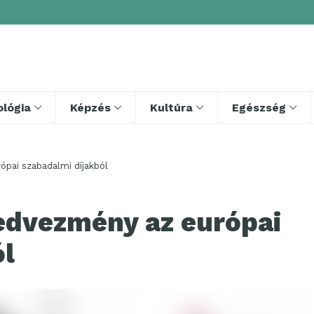
lógia
Képzés
Kultúra
Egészség
ópai szabadalmi díjakból
kedvezmény az európai
ól