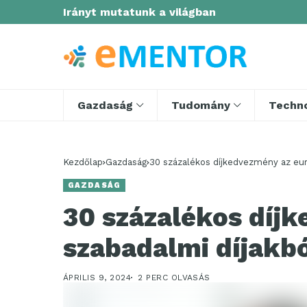
Irányt mutatunk a világban
Gazdaság
Tudomány
Techno
Kezdőlap
Gazdaság
30 százalékos díjkedvezmény az eur
GAZDASÁG
30 százalékos díj
szabadalmi díjakb
ÁPRILIS 9, 2024
2 PERC OLVASÁS