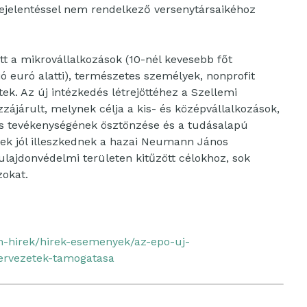
ejelentéssel nem rendelkező versenytársaikéhoz
t a mikrovállalkozások (10-nél kevesebb főt
ió euró alatti), természetes személyek, nonprofit
ek. Az új intézkedés létrejöttéhez a Szellemi
zájárult, melynek célja a kis- és középvállalkozások,
ós tevékenységének ösztönzése és a tudásalapú
yek jól illeszkednek a hazai Neumann János
ajdonvédelmi területen kitűzött célokhoz, sok
zokat.
h-hirek/hirek-esemenyek/az-epo-uj-
ervezetek-tamogatasa