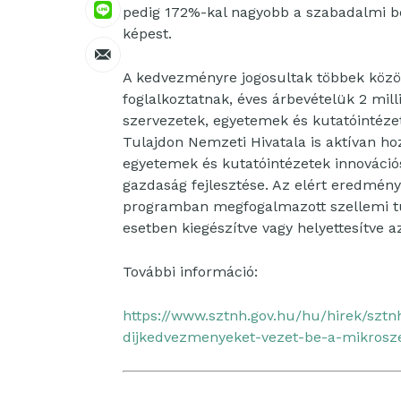
pedig 172%-kal nagyobb a szabadalmi b
képest.
A kedvezményre jogosultak többek közöt
foglalkoztatnak, éves árbevételük 2 mill
szervezetek, egyetemek és kutatóintézet
Tulajdon Nemzeti Hivatala is aktívan hoz
egyetemek és kutatóintézetek innováci
gazdaság fejlesztése. Az elért eredmén
programban megfogalmazott szellemi tul
esetben kiegészítve vagy helyettesítve a
További információ:
https://www.sztnh.gov.hu/hu/hirek/sztn
dijkedvezmenyeket-vezet-be-a-mikrosz