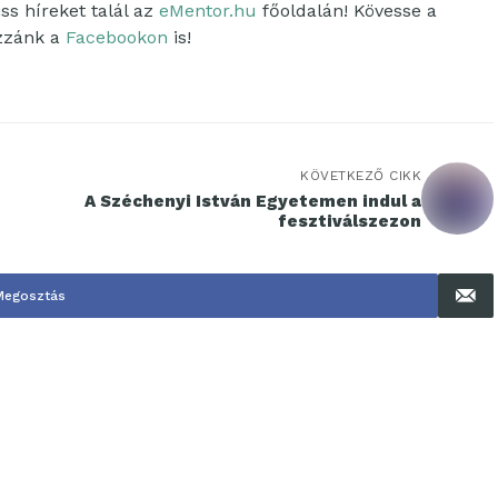
ss híreket talál az
eMentor.hu
főoldalán! Kövesse a
ozzánk a
Facebookon
is!
KÖVETKEZŐ CIKK
A Széchenyi István Egyetemen indul a
fesztiválszezon
Megosztás