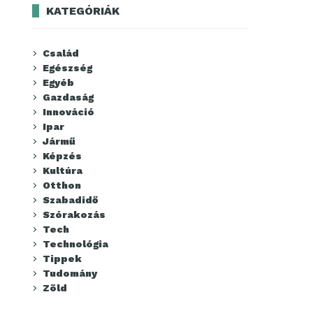
KATEGÓRIÁK
Család
Egészség
Egyéb
Gazdaság
Innováció
Ipar
Jármű
Képzés
Kultúra
Otthon
Szabadidő
Szórakozás
Tech
Technológia
Tippek
Tudomány
Zöld