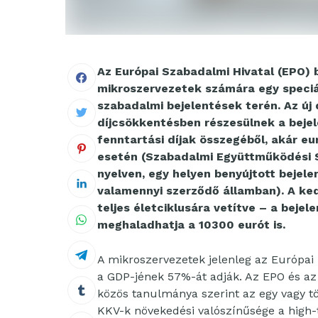
Az Európai Szabadalmi Hivatal (EPO) be
mikroszervezetek számára egy speciál
szabadalmi bejelentések terén. Az ú
díjcsökkentésben részesülnek a bejele
fenntartási díjak összegéből, akár eu
esetén (Szabadalmi Együttműködési S
nyelven, egy helyen benyújtott bejele
valamennyi szerződő államban). A k
teljes életciklusára vetítve – a bejele
meghaladhatja a 10300 eurót is.
A mikroszervezetek jelenleg az Európai 
a GDP-jének 57%-át adják. Az EPO és az
közös tanulmánya szerint az egy vagy t
KKV-k növekedési valószínűsége a high-