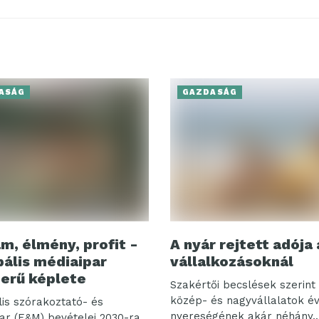
ASÁG
GAZDASÁG
m, élmény, profit -
A nyár rejtett adója 
bális médiaipar
vállalkozásoknál
erű képlete
Szakértői becslések szerint 
közép- és nagyvállalatok é
lis szórakoztató- és
nyereségének akár néhány..
ar (E&M) bevételei 2030-ra