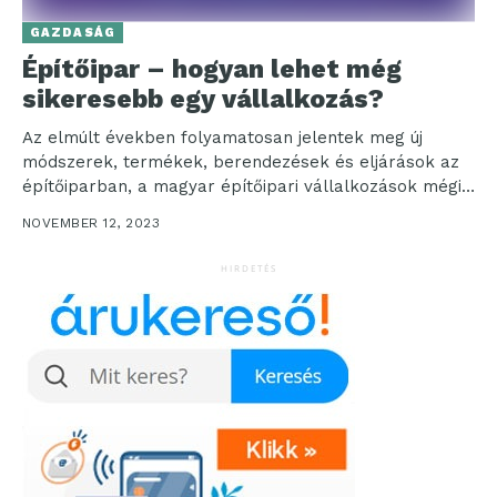
GAZDASÁG
Építőipar – hogyan lehet még
sikeresebb egy vállalkozás?
Az elmúlt években folyamatosan jelentek meg új
módszerek, termékek, berendezések és eljárások az
építőiparban, a magyar építőipari vállalkozások mégis
kevesebb mint fele rendelkezik...
NOVEMBER 12, 2023
HIRDETÉS