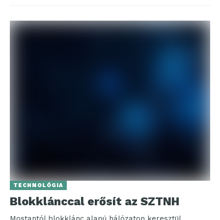
TECHNOLÓGIA
Blokklánccal erősít az SZTNH
Mostantól blokklánc alapú hálózaton keresztül