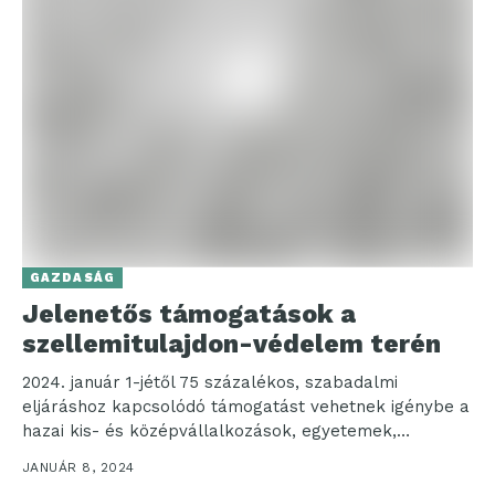
GAZDASÁG
Jelenetős támogatások a
szellemitulajdon-védelem terén
2024. január 1-jétől 75 százalékos, szabadalmi
eljáráshoz kapcsolódó támogatást vehetnek igénybe a
hazai kis- és középvállalkozások, egyetemek,
kutatóhelyek vagy magánszemélyek. Az intézkedés a...
JANUÁR 8, 2024