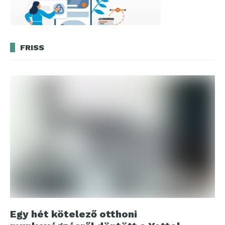
FRISS
Egy hét kötelező otthoni