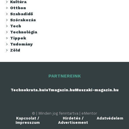
Kultúra
Otthon
Szabadidő
Szórakozás
Tech
Technológia
Tippek
Tudomány
Zöld
PARTNEREINK
Technokrata.hu
IoTmagazin.hu
Muszaki-magazin.hu
© | Minden jog fenntartva | eMentor
Kapcsolat /
Hirdetés /
Adatvédelem
Impresszum
Advertisement