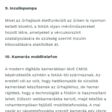
9. Inzulinpumpa
Mivel az űrhajósok életfunkcióit az űrben is nyomon
kellett követni, a NASA olyan mérőműszereket
hozott létre, amelyeket a vércukorszint
szabályozására és szükség szerint inzulin
kibocsátására alakítottak át.
10. Kamerás mobiltelefon
A modern digitális kamerákban lévő CMOS
képérzékelők szintén a NASA-tól származnak. Az
eredeti cél az volt, hogy hatékonyabb és olcsóbb
kamerákat készítsenek az űrhajókhoz, de hamar
rájöttek, hogy a technológiát a földön is hasznosítani
lehet. Először webkamerákba került, majd később a
rohamtempóban fejlődő mobiltelefonokba. A mai
napig az okostelefonokba szerelt kamerák egy része