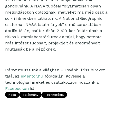
gondolnánk. A NASA tudósai folyamatosan olyan
megoldásokon dolgoznak, melyeket ma még csak a
sci-fi filmekben láthatunk. A National Geographic
csatorna „NASA találmányok” című sorozatában
április 18-án, csütörtökön 21:00-kor feltárulnak a
titkos kutatólaboratóriumok ajtajai, hogy hetente
más intézet tudósait, projektjeit és eredményeit
mutassák be a nézőknek.
Irányt mutatunk a világban – További friss híreket
talál az
eMentor.hu
főoldalán! Kövesse a
technológiai híreket és csatlakozzon hozzánk a
Facebookon
is!
Nasa
Találmány
Technológia