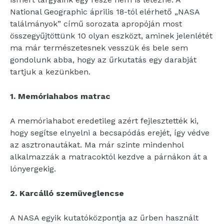
National Geographic április 18-tól elérhető „NASA
találmányok” című sorozata apropóján most
összegyűjtöttünk 10 olyan eszközt, aminek jelenlétét
ma már természetesnek vesszük és bele sem
gondolunk abba, hogy az űrkutatás egy darabját
tartjuk a kezünkben.
1. Memóriahabos matrac
A memóriahabot eredetileg azért fejlesztették ki,
hogy segítse elnyelni a becsapódás erejét, így védve
az asztronautákat. Ma már szinte mindenhol
alkalmazzák a matracoktól kezdve a párnákon át a
lónyergekig.
2. Karcálló szemüveglencse
A NASA egyik kutatóközpontja az űrben használt