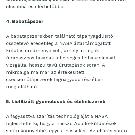
olcsóbbá és elérhetőbbé.
4. Babatápszer
A babatápszerekben található tápanyagdúsító
összetevő eredetileg a NASA által támogatott
kutatás eredménye volt, amely az algák
újrahasznosításának lehetséges felhasználását
vizsgálta, hosszú távú űrutazások során. A
mikroalga ma már az értékesített
csecsemőtápszerek legnagyobb részében
megtalálható.
5. Liofilizált gyümölcsök és élelmiszerek
A fagyasztva szárítás technológiáját a NASA
fejlesztette ki, hogy a hosszú Apolló-küldetések
során könnyebbé tegye a nassolást. Az eljárás során