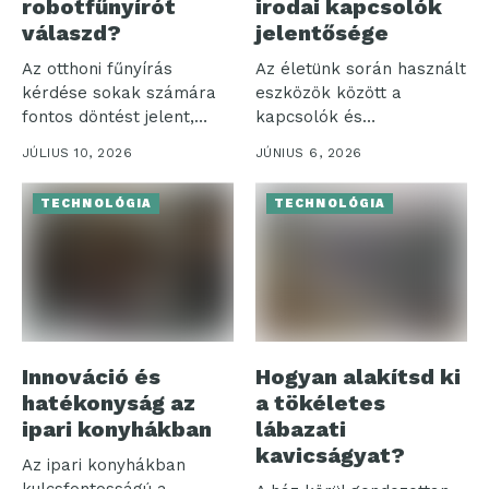
robotfűnyírót
irodai kapcsolók
válaszd?
jelentősége
Az otthoni fűnyírás
Az életünk során használt
kérdése sokak számára
eszközök között a
fontos döntést jelent,
kapcsolók és
különösen, amikor a...
szerelvények különösen
JÚLIUS 10, 2026
JÚNIUS 6, 2026
jelentős...
TECHNOLÓGIA
TECHNOLÓGIA
Innováció és
Hogyan alakítsd ki
hatékonyság az
a tökéletes
ipari konyhákban
lábazati
kavicságyat?
Az ipari konyhákban
kulcsfontosságú a