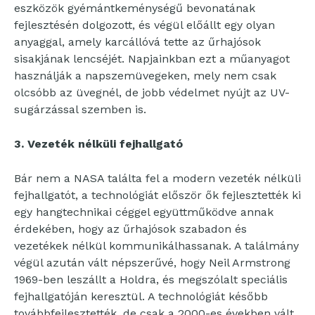
eszközök gyémántkeménységű bevonatának
fejlesztésén dolgozott, és végül előállt egy olyan
anyaggal, amely karcállóvá tette az űrhajósok
sisakjának lencséjét. Napjainkban ezt a műanyagot
használják a napszemüvegeken, mely nem csak
olcsóbb az üvegnél, de jobb védelmet nyújt az UV-
sugárzással szemben is.
3. Vezeték nélküli fejhallgató
Bár nem a NASA találta fel a modern vezeték nélküli
fejhallgatót, a technológiát először ők fejlesztették ki
egy hangtechnikai céggel együttműködve annak
érdekében, hogy az űrhajósok szabadon és
vezetékek nélkül kommunikálhassanak. A találmány
végül azután vált népszerűvé, hogy Neil Armstrong
1969-ben leszállt a Holdra, és megszólalt speciális
fejhallgatóján keresztül. A technológiát később
továbbfejlesztették, de csak a 2000-es években vált