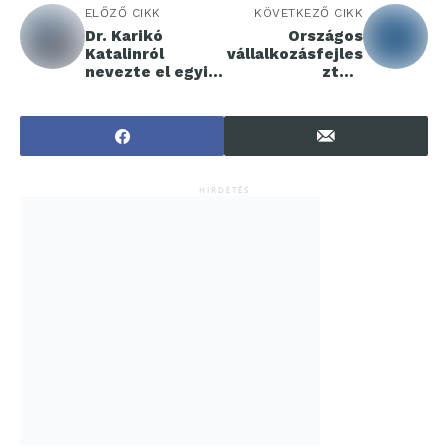
ELŐZŐ CIKK
KÖVETKEZŐ CIKK
Dr. Karikó
Országos
Katalinról
vállalkozásfejles
nevezte el egyik
ztési
tantermét a
rendezvénysoroz
Semmelweis
at indul:
Egyetem
fókuszban a
Mesterséges
Intelligencia
HIRDETÉS