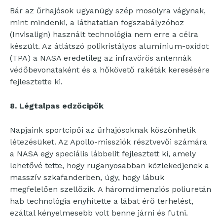
Bár az űrhajósok ugyanúgy szép mosolyra vágynak,
mint mindenki, a láthatatlan fogszabályzóhoz
(Invisalign) használt technológia nem erre a célra
készült. Az átlátszó polikristályos alumínium-oxidot
(TPA) a NASA eredetileg az infravörös antennák
védőbevonataként és a hőkövető rakéták keresésére
fejlesztette ki.
8. Légtalpas edzőcipők
Napjaink sportcipői az űrhajósoknak köszönhetik
létezésüket. Az Apollo-missziók résztvevői számára
a NASA egy speciális lábbelit fejlesztett ki, amely
lehetővé tette, hogy ruganyosabban közlekedjenek a
masszív szkafanderben, úgy, hogy lábuk
megfelelően szellőzik. A háromdimenziós poliuretán
hab technológia enyhítette a lábat érő terhelést,
ezáltal kényelmesebb volt benne járni és futni.