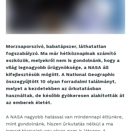
Morzsaporszívó, babatápszer, láthatatlan
fogszabályzó. Ma már hétköznapinak számító
eszközök, melyekről nem is gondolnánk, hogy a
világ legnagyobb űrügynöksége, a NASA áll
kifejlesztésük mögött. A National Geographic
összegyűjtött 10 olyan forradalmi találmányt,
melyet a kezdetekben az űrkutatásban
használtak, de később gyökeresen alakították át
az emberek életét.
A NASA nagyobb hatással van mindennapi éltünkre,
mint gondolnánk, hiszen űrkutatás nélkül a ma
ismert tárgyaink egy része nem is létezne. A