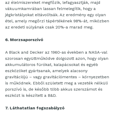
az élelmiszereket megfőzik, lefagyasztják, majd
vákuumkamrában lassan felmelegítik, hogy a
jégkristályokat eltávolítsák. Az eredmény egy olyan
étel, amely megőrzi tápértékének 98%-át, miközben
az eredeti súlyának csak 20%-a marad meg.
6. Morzsaporszívó
A Black and Decker az 1960-as években a NASA-val
szorosan együttműködve dolgozott azon, hogy olyan
akkumulátoros fúrókat, kalapácsokat és egyéb
eszközöket gyártsanak, amelyek alacsony
gravitációjú – vagy gravitációmentes – környezetben
is működnek. Ebből született meg a vezeték nélküli
porszívó is, de később több akkus szerszámot és
eszközt is készített a B&D.
7. Láthatatlan fogszabályzó