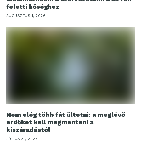
feletti hőséghez
AUGUSZTUS 1, 2026
Nem elég több fát ültetni: a meglévő
erdőket kell megmenteni a
kiszáradástól
JÚLIUS 31, 2026