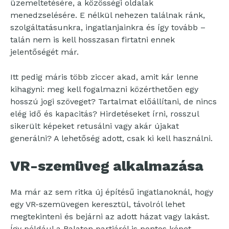
üzemeltetésére, a közösségi oldalak
menedzselésére. E nélkül nehezen találnak ránk,
szolgáltatásunkra, ingatlanjainkra és így tovább –
talán nem is kell hosszasan firtatni ennek
jelentőségét már.
Itt pedig máris több ziccer akad, amit kár lenne
kihagyni: meg kell fogalmazni közérthetően egy
hosszú jogi szöveget? Tartalmat előállítani, de nincs
elég idő és kapacitás? Hirdetéseket írni, rosszul
sikerült képeket retusálni vagy akár újakat
generálni? A lehetőség adott, csak ki kell használni.
VR-szemüveg alkalmazása
Ma már az sem ritka új építésű ingatlanoknál, hogy
egy VR-szemüvegen keresztül, távolról lehet
megtekinteni és bejárni az adott házat vagy lakást.
Így például a Balaton partjáról is pontos képet