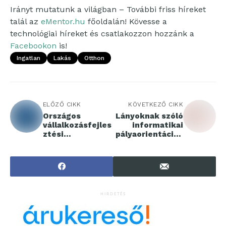
Irányt mutatunk a világban – További friss híreket
talál az
eMentor.hu
főoldalán! Kövesse a
technológiai híreket és csatlakozzon hozzánk a
Facebookon
is!
Ingatlan
Lakás
Otthon
ELŐZŐ CIKK
KÖVETKEZŐ CIKK
Országos
Lányoknak szóló
vállalkozásfejles
informatikai
ztési
pályaorientációs
rendezvénysoroz
nap
at indul:
fókuszban a
Mesterséges
Intelligencia
HIRDETÉS