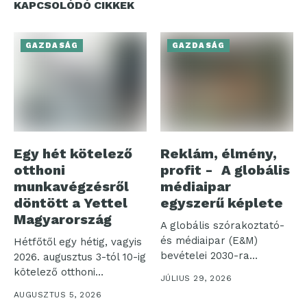
KAPCSOLÓDÓ CIKKEK
GAZDASÁG
GAZDASÁG
Egy hét kötelező
Reklám, élmény,
otthoni
profit - A globális
munkavégzésről
médiaipar
döntött a Yettel
egyszerű képlete
Magyarország
A globális szórakoztató-
és médiaipar (E&M)
Hétfőtől egy hétig, vagyis
bevételei 2030-ra
2026. augusztus 3-tól 10-ig
elérhetik a 4,2 ezer...
kötelező otthoni
JÚLIUS 29, 2026
munkavégzést rendelt...
AUGUSZTUS 5, 2026