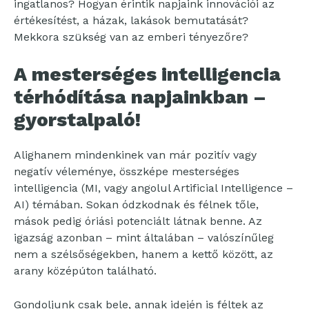
ingatlanos? Hogyan érintik napjaink innovációi az
értékesítést, a házak, lakások bemutatását?
Mekkora szükség van az emberi tényezőre?
A mesterséges intelligencia
térhódítása napjainkban –
gyorstalpaló!
Alighanem mindenkinek van már pozitív vagy
negatív véleménye, összképe mesterséges
intelligencia (MI, vagy angolul Artificial Intelligence –
AI) témában. Sokan ódzkodnak és félnek tőle,
mások pedig óriási potenciált látnak benne. Az
igazság azonban – mint általában – valószínűleg
nem a szélsőségekben, hanem a kettő között, az
arany középúton található.
Gondoljunk csak bele, annak idején is féltek az