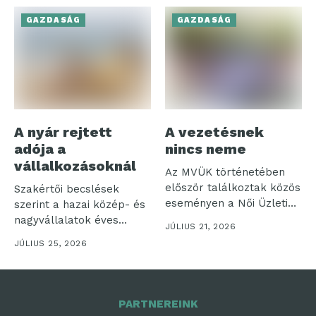
GAZDASÁG
GAZDASÁG
A nyár rejtett
A vezetésnek
adója a
nincs neme
vállalkozásoknál
Az MVÜK történetében
először találkoztak közös
Szakértői becslések
eseményen a Női Üzleti
szerint a hazai közép- és
Klub és...
nagyvállalatok éves
JÚLIUS 21, 2026
nyereségének akár
JÚLIUS 25, 2026
néhány...
PARTNEREINK