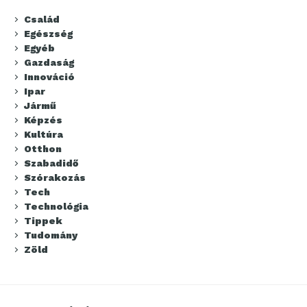
Család
Egészség
Egyéb
Gazdaság
Innováció
Ipar
Jármű
Képzés
Kultúra
Otthon
Szabadidő
Szórakozás
Tech
Technológia
Tippek
Tudomány
Zöld