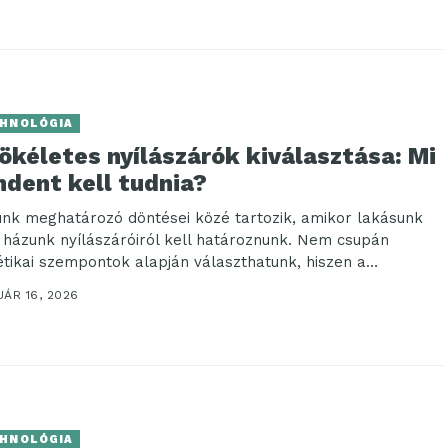
HNOLÓGIA
ökéletes nyílászárók kiválasztása: Mi
ndent kell tudnia?
ünk meghatározó döntései közé tartozik, amikor lakásunk
 házunk nyílászáróiról kell határoznunk. Nem csupán
étikai szempontok alapján választhatunk, hiszen a
getelés, hangszigetelés, valamint...
ÁR 16, 2026
HNOLÓGIA