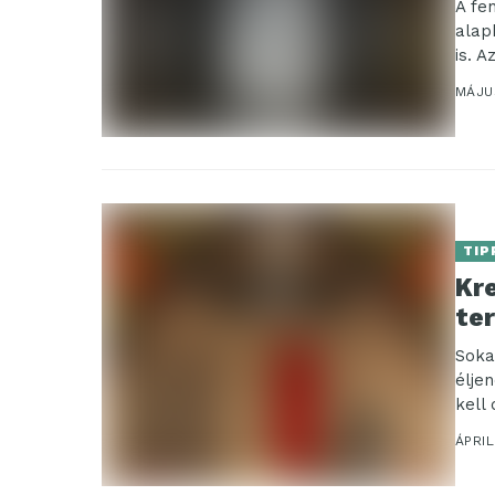
A fe
alap
is. 
külö
MÁJU
TIP
Kr
te
Soka
élje
kell
ÁPRIL