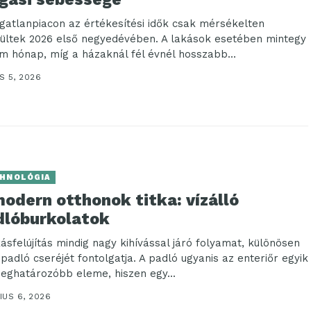
ngatlanpiacon az értékesítési idők csak mérsékelten
dültek 2026 első negyedévében. A lakások esetében mintegy
m hónap, míg a házaknál fél évnél hosszabb...
S 5, 2026
HNOLÓGIA
odern otthonok titka: vízálló
dlóburkolatok
kásfelújítás mindig nagy kihívással járó folyamat, különösen
 padló cseréjét fontolgatja. A padló ugyanis az enteriőr egyik
eghatározóbb eleme, hiszen egy...
IUS 6, 2026