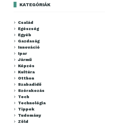
KATEGÓRIÁK
Család
Egészség
Egyéb
Gazdaság
Innováció
Ipar
Jármű
Képzés
Kultúra
Otthon
Szabadidő
Szórakozás
Tech
Technológia
Tippek
Tudomány
Zöld