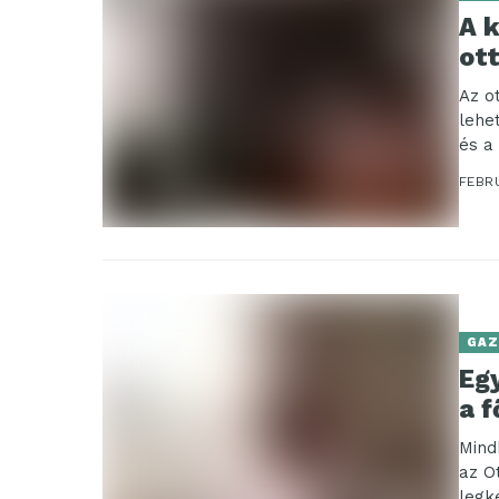
A 
ot
Az o
lehe
és a 
FEBR
GAZ
Eg
a f
Mind
az O
legk