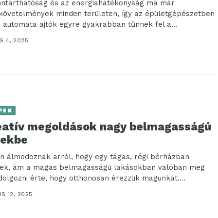
nntarthatóság és az energiahatékonyság ma már
követelmények minden területen, így az épületgépészetben
Az automata ajtók egyre gyakrabban tűnnek fel a
nböző...
S 4, 2025
PEK
eatív megoldások nagy belmagasságú
rekbe
n álmodoznak arról, hogy egy tágas, régi bérházban
nek, ám a magas belmagasságú lakásokban valóban meg
 dolgozni érte, hogy otthonosan érezzük magunkat....
IS 12, 2025