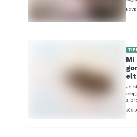
NOVE
TIP
Mi 
go
el
Jó h
megj
a pr
JÚNIU