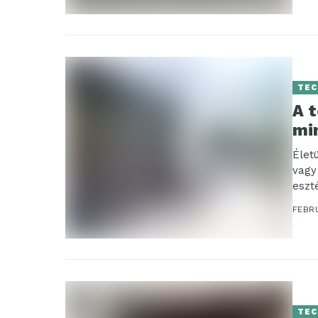
TEC
A t
mi
Élet
vagy
eszt
hőszi
FEBRU
TEC