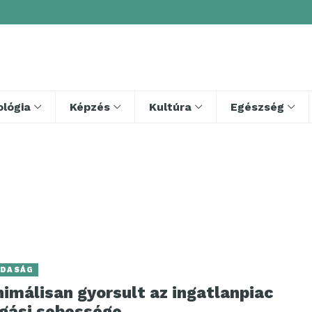
lógia
Képzés
Kultúra
Egészség
DASÁG
imálisan gyorsult az ingatlanpiac
rgási sebessége