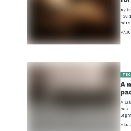
Az i
rövi
háro
MÁJU
TEC
A m
pa
A la
ha a
legm
MÁRC