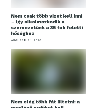
Nem csak több vizet kell inni
– így alkalmazkodik a
szervezetünk a 35 fok feletti
hőséghez
AUGUSZTUS 1, 2026
Nem elég több fát ültetni: a
meglévő erdőket kell