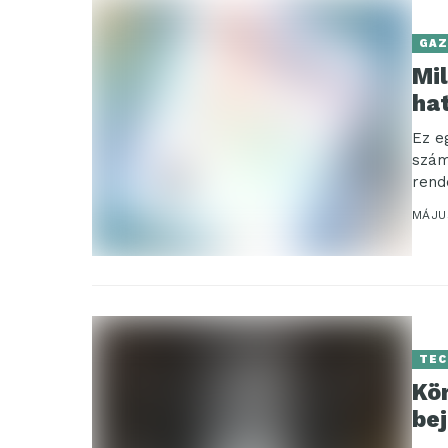
GAZ
Mi
ha
Ez e
szám
rende
MÁJUS
TEC
Kö
bej