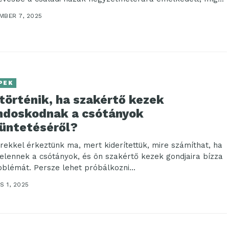
MBER 7, 2025
PEK
történik, ha szakértő kezek
ndoskodnak a csótányok
tüntetéséről?
írekkel érkeztünk ma, mert kiderítettük, mire számíthat, ha
elennek a csótányok, és ön szakértő kezek gondjaira bízza
oblémát. Persze lehet próbálkozni...
S 1, 2025