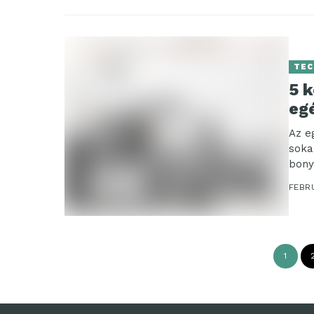
TEC
5 k
eg
Az e
soka
bony
FEBRU
1