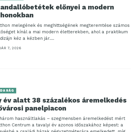
kandallóbetétek előnyei a modern
thonokban
tthon melegének és meghittségének megteremtése számos
tőséget kínál a mai modern életterekben, ahol a praktikum
dizájn kéz a kézben jár....
UÁR 7, 2026
DASÁG
y év alatt 38 százalékos áremelkedés
ővárosi panelpiacon
három használtlakás – szegmensben áremelkedést mért
tthon Centrum a tavalyi év azonos időszakához képest: a
evésbé a családi házak négyzetméterára emelkedett, míg...