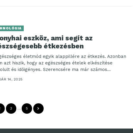
HNOLÓGIA
onyhai eszköz, ami segít az
észségesebb étkezésben
gészséges életmód egyik alappillére az étkezés. Azonban
n azt hiszik, hogy az egészséges ételek elkészítése
olult és időigényes. Szerencsére ma már számos...
ÁR 14, 2025
2
3
…
5