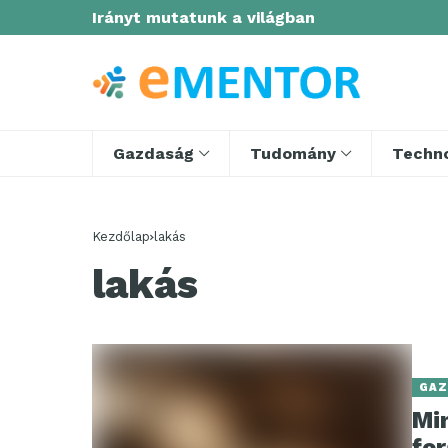
Irányt mutatunk a világban
Gazdaság
Tudomány
Techno
Kezdőlap
lakás
lakás
GAZ
Min
fo