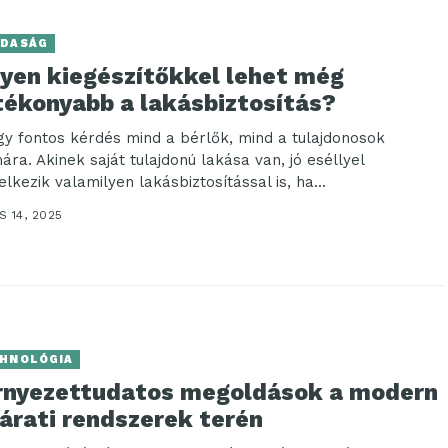
DASÁG
lyen kiegészítőkkel lehet még
tékonyabb a lakásbiztosítás?
gy fontos kérdés mind a bérlők, mind a tulajdonosok
ára. Akinek saját tulajdonú lakása van, jó eséllyel
lkezik valamilyen lakásbiztosítással is, ha...
 14, 2025
HNOLÓGIA
rnyezettudatos megoldások a modern
árati rendszerek terén