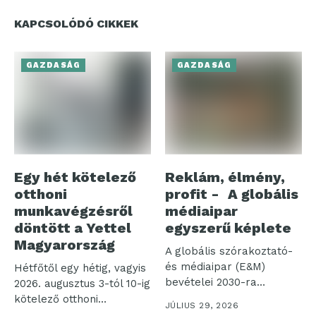
KAPCSOLÓDÓ CIKKEK
GAZDASÁG
GAZDASÁG
Egy hét kötelező
Reklám, élmény,
otthoni
profit - A globális
munkavégzésről
médiaipar
döntött a Yettel
egyszerű képlete
Magyarország
A globális szórakoztató-
és médiaipar (E&M)
Hétfőtől egy hétig, vagyis
bevételei 2030-ra
2026. augusztus 3-tól 10-ig
elérhetik a 4,2 ezer...
kötelező otthoni
JÚLIUS 29, 2026
munkavégzést rendelt...