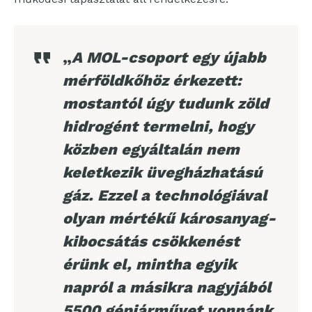
„
A MOL-csoport egy újabb
mérföldkőhöz érkezett:
mostantól úgy tudunk zöld
hidrogént termelni, hogy
közben egyáltalán nem
keletkezik üvegházhatású
gáz. Ezzel a technológiával
olyan mértékű károsanyag-
kibocsátás csökkenést
érünk el, mintha egyik
napról a másikra nagyjából
5500 gépjárművet vonnánk