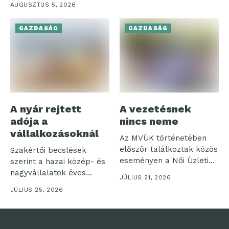
AUGUSZTUS 5, 2026
GAZDASÁG
GAZDASÁG
A nyár rejtett
A vezetésnek
adója a
nincs neme
vállalkozásoknál
Az MVÜK történetében
először találkoztak közös
Szakértői becslések
eseményen a Női Üzleti
szerint a hazai közép- és
Klub és...
nagyvállalatok éves
JÚLIUS 21, 2026
nyereségének akár
JÚLIUS 25, 2026
néhány...