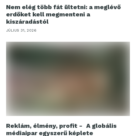
Nem elég több fát ültetni: a meglévő
erdőket kell megmenteni a
kiszáradástól
JÚLIUS 31, 2026
Reklám, élmény, profit - A globális
médiaipar egyszerű képlete