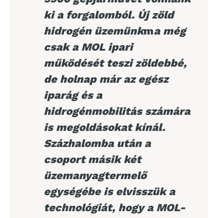
ki a forgalomból. Új zöld
hidrogén üzemünk
m
a még
csak a MOL ipari
működését teszi zöldebbé,
de holnap már az egész
iparág és a
hidrogénmobilitás számára
is megoldásokat kínál.
Százhalomba után a
csoport másik két
üzemanyagtermelő
egységébe is elvisszük a
technológiát, hogy a MOL-