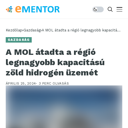
Kezdőlap
Gazdaság
A MOL átadta a régió legnagyobb kapacitású
zöld hidrogén üzemét
GAZDASÁG
A MOL átadta a régió
legnagyobb kapacitású
zöld hidrogén üzemét
ÁPRILIS 25, 2024
3 PERC OLVASÁS