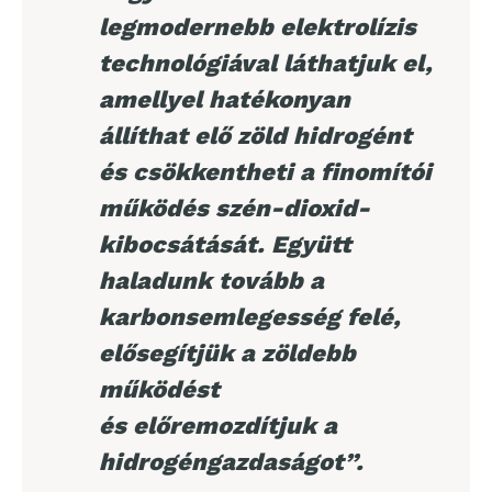
legmodernebb elektrolízis
technológiával láthatjuk el,
amellyel hatékonyan
állíthat elő zöld hidrogént
és csökkentheti a finomítói
működés szén-dioxid-
kibocsátását. Együtt
haladunk tovább a
karbonsemlegesség felé,
elősegítjük a zöldebb
működést
és
előremozdítjuk a
hidrogéngazdaságot”.