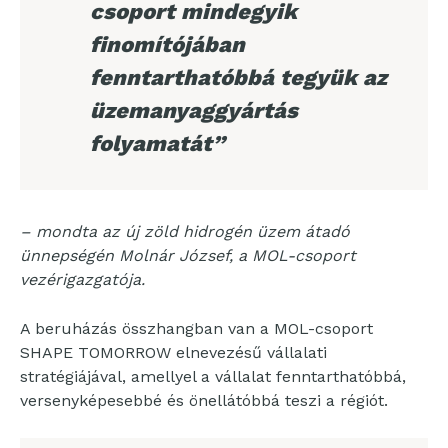
csoport mindegyik
finomítójában
fenntarthatóbbá tegyük az
üzemanyaggyártás
folyamatát”
– mondta az új zöld hidrogén üzem átadó
ünnepségén Molnár József, a MOL-csoport
vezérigazgatója.
A beruházás összhangban van a MOL-csoport
SHAPE TOMORROW elnevezésű vállalati
stratégiájával, amellyel a vállalat fenntarthatóbbá,
versenyképesebbé és önellátóbbá teszi a régiót.