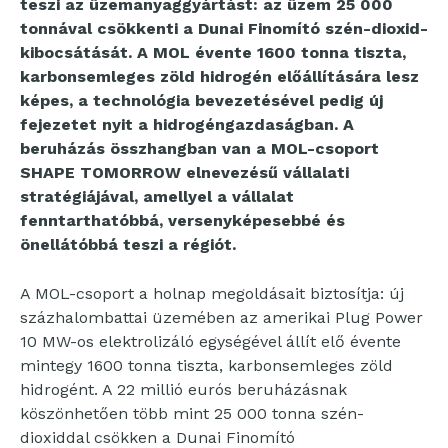
teszi az üzemanyaggyártást: az üzem 25 000
tonnával csökkenti a Dunai Finomító szén-dioxid-
kibocsátását.
A MOL évente 1600 tonna tiszta,
karbonsemleges zöld hidrogén előállítására lesz
képes, a technológia bevezetésével pedig új
fejezetet nyit a hidrogéngazdaságban. A
beruházás összhangban van a MOL-csoport
SHAPE TOMORROW elnevezésű vállalati
stratégiájával, amellyel a vállalat
fenntarthatóbbá, versenyképesebbé és
önellátóbbá teszi a régiót.
A MOL-csoport a holnap megoldásait biztosítja: új
százhalombattai üzemében az amerikai Plug Power
10 MW-os elektrolizáló egységével állít elő évente
mintegy 1600 tonna tiszta, karbonsemleges zöld
hidrogént. A 22 millió eurós beruházásnak
köszönhetően több mint 25 000 tonna szén-
dioxiddal csökken a Dunai Finomító