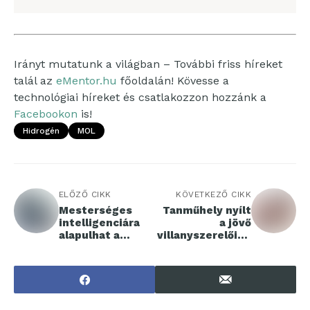
Irányt mutatunk a világban – További friss híreket
talál az
eMentor.hu
főoldalán! Kövesse a
technológiai híreket és csatlakozzon hozzánk a
Facebookon
is!
Hidrogén
MOL
ELŐZŐ CIKK
KÖVETKEZŐ CIKK
Mesterséges
Tanműhely nyílt
intelligenciára
a jövő
alapulhat a
villanyszerelőine
következő
k Tatabányán
generációs
ügyfélszolgálat