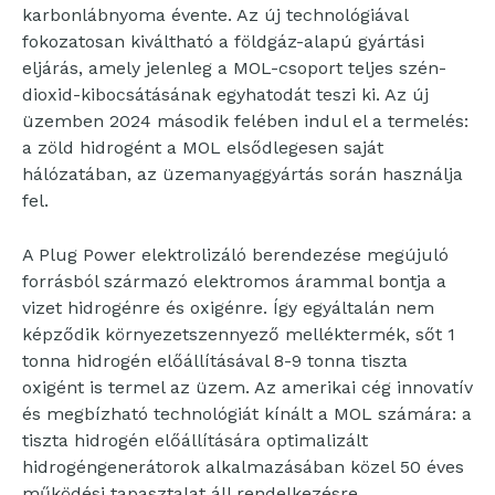
karbonlábnyoma évente. Az új technológiával
fokozatosan kiváltható a földgáz-alapú gyártási
eljárás, amely jelenleg a MOL-csoport teljes szén-
dioxid-kibocsátásának egyhatodát teszi ki. Az új
üzemben 2024 második felében indul el a termelés:
a zöld hidrogént a MOL elsődlegesen saját
hálózatában, az üzemanyaggyártás során használja
fel.
A Plug Power elektrolizáló berendezése megújuló
forrásból származó elektromos árammal bontja a
vizet hidrogénre és oxigénre. Így egyáltalán nem
képződik környezetszennyező melléktermék, sőt 1
tonna hidrogén előállításával 8-9 tonna tiszta
oxigént is termel az üzem. Az amerikai cég innovatív
és megbízható technológiát kínált a MOL számára: a
tiszta hidrogén előállítására optimalizált
hidrogéngenerátorok alkalmazásában közel 50 éves
működési tapasztalat áll rendelkezésre.